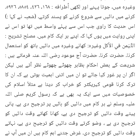
وغیرہ میں، جوتا پہنے اور لکھی أطرافه : ١٦٨، ٤٢٦، ٥٨٥٤، ٥٩٢٦۔ 
کرنے میں دائیں سے شروع کرنے کو پسند کرتے۔ (شعبہ نے کہا :) 
اس حدیث کا راوی جب اس سے پہلے واسط میں تھا تو اس نے 
اپنی روایت میں یوں کہا کہ اپنے ہر ایک کام میں۔ مصلح تشريح : 
التَّيَمن في الأكل وغیرہ: کھانے وغیرہ میں دائیں ہاتھ کو استعمال 
کرنا۔ حضرت کرنا۔ حضرت آج موعود رضی اللہ عنہ فرماتے ہیں : 
شریعت کے بعض احکام بظاہر چھوٹے چھوٹے نظر آتے ہیں لیکن 
اگر ان پر غور کیا جائے تو ان میں اتنی اہمیت ہوتی ہے کہ ان کا 
ترک کرنا قومی کیریکٹر کو خراب کر دیتا ہے مثلاً اسلام کی 
خصوصیات میں سے ایک یہ بھی ہے کہ رسول کریم صلی اللہ 
علیہ وسلم نے ہر کام میں دائیں کو بائیں پر ترجیح دی ہے۔ پانی 
پیتے وقت دائیں کو ترجیح دی ہے، کھانا کھاتے وقت دائیں کو 
ترجیح دی ہے ، وضو کرتے وقت دائیں کو ترجیح دی ہے، نہاتے 
وقت دائیں کو ترجیح دی۔ غرض جتنے اہم کام ہیں ان میں آپ نے 