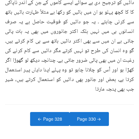
دائیں کو ترجیح دی ہے سوائے ایسے کاموں کے جن کے اندر ناپاکی 
کا کا کچھ پہلو ہو ان میں بائیں کو رکھا ہے مثلاً طہارت بائیں ہاتھ 
سے کرنی چاہئے ۔ یہ جو دائیں کو فوقیت حاصل ہے یہ صرف 
انسانوں ہی میں نہیں بلکہ اکثر جانوروں میں بھی یہ بات پائی 
جاتی ہے ان میں سے بھی اکثر دائیں ہاتھ سے ہی کام کرتے ہیں۔ 
گو وہ انسان کی طرح تو نہیں کرتے مگر دائیں سے کام کرنے کی 
رغبت ان میں بھی پائی ضرور جاتی ہے۔ چنانچہ دیکھ لو گھوڑا اگر 
کھڑا ہو اور اُس کو چلانا چاہو تو وہ پہلے اپنا دایاں پیر استعمال 
کرتا ہے، بعض اور جانور بھی دائیں کو استعمال کرتے ہیں، شیر 
جب بھی پنجہ مارتا
← Page
328
Page
330
→