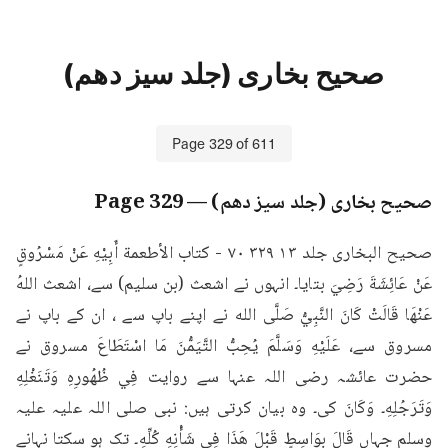
صحیح بخاری (جلد سیز دھم)
Page
329
of
611
صحیح بخاری (جلد سیز دھم)
— Page
329
صحیح البخاری جلد ۱۳ ۳۲۹ ٧٠ - كتاب الأطعمة أَبِيْهِ عَنْ مَسْرُوقٍ 
عَنْ عَائِشَةَ رَضِيَ بتایا۔ انہوں نے اشعث (بن سلیم) سے، اشعث اللهُ 
عَنْهَا قَالَتْ كَانَ النَّبِيُّ صَلَّى الله نے اپنے باپ سے ، ان کے باپ نے 
مسروق سے، عَلَيْهِ وَسَلَّمَ يُحِبُّ التَّيَمُّنَ مَا اسْتَطَاعَ مسروق نے 
حضرت عائشہ رضی اللہ عنہا سے روایت فِي ظُهُورِهِ وَتَنَغْلِهِ 
وَتَرَجُلِهِ۔ وَكَانَ کی۔ وہ بیان کرتی ہیں: نبی صلی اللہ علیہ علیہ 
وسلم جہاں قَالَ بِوَاسِطٍ قَبْلَ هَذَا فِي شَأْنِهِ كُلِّهِ۔ تک ہو سکتا نہانے 