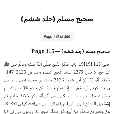
صحیح مسلم (جلد ششم)
Page
115
of
399
صحیح مسلم (جلد ششم)
— Page
115
حتى 115 [19]19: بَاب حَجَّةِ النَّبِيِّ صَلَّى اللَّهُ عَلَيْهِ وَسَلَّمَ نبی ﷺ 
کے حج کا بیان 2275 كتاب الحج النساء وغيرهن 2123{147} 
حَدَّثَنَا أَبُو بَكْرِ بْنُ أَبِي شَيْبَةَ 2123 جعفر بن محمد اپنے والد سے 
روایت کرتے وَإِسْحَقُ بْنُ إِبْرَاهِيمَ جَمِيعًا عَنْ حَاتِمٍ قَالَ ہیں کہ ہم 
حضرت جابر بن عبد اللہ کے پاس آئے۔أَبُو بَكْرٍ حَدَّثَنَا حَاتِمُ بْنُ 
إِسْمَعِيلَ الْمَدَنِيُّ انہوں نے (ہم ) لوگوں سے دریافت کیا یہانتک کہ 
عَنْ جَعْفَرِ بْنِ مُحَمَّدٍ عَنْ أَبِيهِ قَالَ دَخَلْنَا مجھ تک پہنچے۔میں نے کہا 