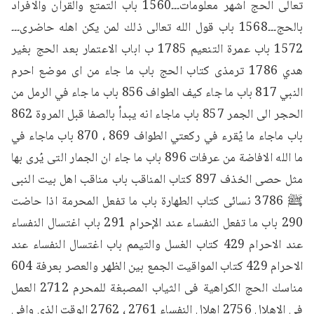
تعالى الحج اشهر معلومات۔۔۔1560 باب التمتع والقرآن والافراد 
بالحج۔۔۔1568 باب قول الله تعالى ذلك لمن يكن اهله حاضری۔۔۔
1572 باب عمرة التنعيم 1785 ب اباب الاعتمار بعد الحج بغير 
هدي 1786 ترمذى كتاب الحج باب ما جاء من اى موضع احرم 
النبي 817 باب ما جاء كيف الطواف 856 باب ما جاء في الرمل من 
الحجر الى الجمر 857 باب ماجاء انه يبدأ بالصفا قبل المروة 862 
باب ماجاء ما يُقرء في ركعتي الطواف 869 ، 870 باب ماجاء في 
ما الله الافاضة من عرفات 896 باب ما جاء ان الجمار التى يُرى بها 
مثل حصى الخذف 897 كتاب المناقب باب مناقب اهل بیت النبی 
ﷺ 3786 نسائی کتاب الطهارة باب ما تفعل المحرمة اذا حاضت 
290 باب ما تفعل النفساء عند الإحرام 291 باب اغتسال النفساء 
عند الاحرام 429 كتاب الغسل والتيمم باب اغتسال النفساء عند 
الاحرام 429 كتاب المواقيت الجمع بين الظهر والعصر بعرفة 604 
مناسك الحج الكراهية فى الثياب المصبغة للمحرم 2712 العمل 
في الاهلال 2756 اهلال النفساء 2761 ، 2762 الوقت الذي وافي 