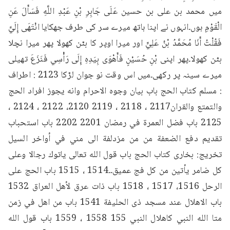
میں محمد بن علی بن حسین عَلَى جَابِرِ بْنِ عَبْدِ اللَّهِ فَسَأَلَ عَنِ 
الْقَوْمِ ہوں۔انہوں نے اپنا ہاتھ میرے سر کی طرف جھکایا انْتَهَى إِلَيَّ 
فَقُلْتُ أَنَا مُحَمَّدُ بْنُ عَلِيٍّ اور میرا اوپر کا بٹن کھولا پھر میرا نچلا 
بٹن کھولا۔پھر اپنی بْنِ حُسَيْنٍ فَأَهْوَى بِيَدِهِ إِلَى رَأْسِي فَنَزَعَ تھیلی 
میرے سینہ پر رکھی۔میں اس وقت نو جوان لڑکا 2123 : اطراف 
: مسلم کتاب الحج باب بيان وجوه الاحرام وانه يجوز افراد الحج 
والتمتع والقران2117 ، 2118 ، 2119 2120، 2122 ، 2124 ، 
2125 باب فضل العمرة في رمضان 2201 2202 باب استحباب 
تقديم دفع الضعفة من من مزدلفة الى مني في أواخر السيل 
تخريج: بخاری کتاب الحج باب قول الله تعالى ياتوك رجالا وعلى 
كل ضامر يأتين من كل فج عميق۔۔1514 ، 1515 باب الحج على 
الرحل 1516، 1517 ، 1518 باب ذات عرق لأهل العراق 1532 
باب الاهلال عند مسجد ذى الحليفة 1541 باب من اهل في زمن 
متا الله النبي كاهلال النبي 155 1558 ، 1559 باب قول الله 