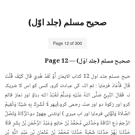
صحیح مسلم (جلد اوّل)
Page
12
of
300
صحیح مسلم (جلد اوّل)
— Page
12
حیح مسلم جلد اول 12 كتاب الايمان أَوْ لَقَدْ هُدِيَ قَالَ كَيْفَ قُلْتَ 
قَالَ فَأَعَادَ فرمایا : تم اللہ کی عبادت کرو، کسی کو اس کا شریک 
نہ فَقَالَ النَّبِيُّ صَلَّى اللهُ عَلَيْهِ وَسَلَّمَ تَعْبُدُ الله بناؤ اور نماز قائم 
کرو اور زکوۃ دو اور صلہ رحمی کرو۔(پھر لَا تُشْرِكُ بِهِ شَيْئًا وَتُقِيمُ 
الصَّلَاةَ وَتُؤْتِي فرمایا اور اب میری ) اونٹنی چھوڑ دو۔الزَّكَاةَ وَتَصْلُ 
الرَّحِمَ دَعِ النَّاقَةَ وحَدَّثَنِي مُحَمَّدُ بْنُ حَاتِمٍ وَعَبْدُ الرَّحْمَنِ بْنُ بِشْرٍ قَالَا 
حَدَّثَنَا بَهْرُ حَدَّثَنَا شُعْبَةُ حَدَّثَنَا مُحَمَّدُ بْنُ عُثْمَانَ بْن عَبْدِ اللَّهِ بْن 