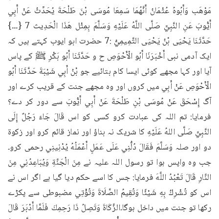
مَوْهَب وَأَبُوهُ عُثْمَانُ أَنَّهُمَا سَمِعَا مُوسَى بْنَ طَلْحَةَ يُحَدِّثُ عَنْ أَبِي 
أَيُّوبَ عَنِ النَّبِيِّ صَلَّى اللَّهُ عَلَيْهِ وَسَلَّمَ بِمِثْل هَذَا الْحَدِيث 7 {۔۔۔} 
حَدَّثَنَا يَحْيَى بْنُ يَحْيَى التَّمِيمِيُّ :7 حضرت ابو ایوب کہتے ہیں کہ 
ایک آدمی نبی أَخْبَرَنَا أَبُو الْأَحْوَصِ ح و حَدَّثَنَا أَبُو بَكْرِ ﷺ کے پاس 
آیا اور کہا مجھے کوئی ایسا کام بتائیے جو بْنُ أَبِي شَيْبَةَ حَدَّثَنَا أَبُو 
الْأَحْوَصِ عَنْ أَبِي میں کروں اور وہ مجھے جنت کے قریب کرے اور 
آگ إِسْحَقَ عَنْ مُوسَى بْنِ طَلْحَةَ عَنْ أَبِي أَيُّوبَ سے دور کر دے؟ 
فرمایا: تم اللہ کی عبادت کرو کسی کو اس قَالَ جَاءَ رَجُلٌ إِلَى 
النَّبِيِّ صَلَّى اللهُ عَلَيْهِ کا شریک نہ بناؤ اور نماز قائم کرو اور زکوۃ 
دو اور صلہ وَسَلَّمَ فَقَالَ دُلُّنِي عَلَى عَمَلٍ أَعْمَلُهُ يُدْنِينِي رحمی کرو۔
جب وہ واپس ہوا تو رسول اللہ علیہ نے مِنَ الْجَنَّةِ وَيُبَاعِدُنِي مِنَ 
النَّارِ قَالَ تَعْبُدُ اللَّهَ فرمایا: جس کا اسے حکم دیا گیا ہے اگر اس نے 
اس کو تُشْرِكُ بِهِ شَيْئًا وَتُقِيمُ الصَّلَاةَ وَتُؤْتِي مضبوطی سے پکڑے 
رکھا تو جنت میں داخل ہوگا۔الزَّكَاةَ وَتَصِلُ ذَا رَحِمِكَ فَلَمَّا أَدْبَرَ قَالَ 