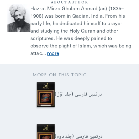
ABOUT AUTHOR
Hazrat Mirza Ghulam Ahmad (as) (1835–
1908) was born in Qadian, India. From his
early life, he dedicated himself to prayer
and studying the Holy Quran and other
scriptures. He was deeply pained to
observe the plight of Islam, which was being
attac...
more
MORE ON THIS TOPIC
درثمین فارسی (جلد اوّل)
درثمین فارسی (جلد دوم)