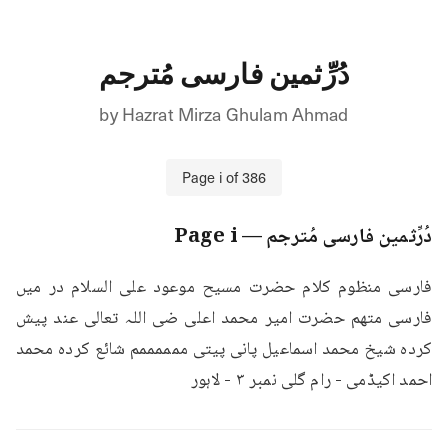
دُرِّثمین فارسی مُترجم
by
Hazrat Mirza Ghulam Ahmad
Page
i
of
386
دُرِّثمین فارسی مُترجم
— Page
i
فارسی منظوم کلام حضرت مسیح موعود علی السلام در میں 
فارسی متهم حضرت امیر محمد اعلی ضی اللہ تعالی عند پیش 
کرده شیخ محمد اسماعیل پانی پیتی ممممممم شائع کرده محمد 
احمد اکیڈمی - رام گلی نمبر ۳ - لاہور