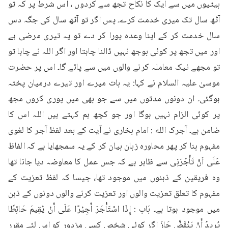
بیٹیوں میں سے ایک کا نکاح تجھ سے کردوں ، اس شرط پر کہ تو 
آٹھ سال تک میری خدمت کرے۔ پس اگر تو آٹھ سال کی جگہ دس 
سال خدمت کر کے اپنا وعدہ پورا کر دے تو یہ تیری مرضی ہے 
اور میں تجھ پر کوئی بوجھ نہیں ڈالنا چاہتا اور اگر اللہ نے چاہا تو 
تو مجھے نیک معاملہ کرنے والوں میں سے پائے گا۔ اس پر حضرت 
موسیٰ علیہ السلام نے کہا: یہ بات میرے اور تیرے درمیان پختہ 
ہوگئی۔ ان دونوں مدتوں میں سے جو بھی میں پوری کروں مجھ 
پر کوئی الزام نہیں ہوگا اور جو کچھ ہم کہتے ہیں اللہ اس کا 
ضامن ہے۔ آجرک الله : امام بخاری نے آیت کے بعد لفظ آجر کا لغوی 
مفہوم بنا کر پھر محاورہ زبان بیان کر کے یہ سمجھایا ہے کہ الفاظ 
عَلَى اَنْ تَأْجُرَنِی سے ظاہر ہے کہ جس عمل کا معاوضہ دیا جانا تھا 
وہ فریقین کے ذہنوں میں موجود تھا، جیسا کہ لفظ تعزیت کے 
مفہوم کا تعلق تعزیت والوں اور تعزیت کرنے والوں دونوں کے ذہن 
میں موجود ہوتا ہے۔ بَاب : إِذَا اسْتَأْجَرَ أَجِيْرًا عَلَى أَنْ يُقِيمَ حَائِطًا 
يُرِيدُ أَنْ يَنْقَضَّ جَازَ اگر کوئی شخص کسی مزدور کو اس لئے مقرر 