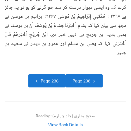
کرے کہ وہ ایسی دیوار درست کر دے جو گرنے کو ہو تو یہ جائز 
ہے ٢٢٦٧ : حَدَّثَنِي إِبْرَاهِيمُ بْنُ مُوسَى ۲۲۶۷: ابراہیم بن موسیٰ نے 
مجھ سے بیان کیا کہ ہشام أَخْبَرَنَا هِشَامُ بْنُ يُوسُفَ أَنَّ بن یوسف نے 
ہمیں بتایا۔ ابن جریج نے انہیں خبر دی، ابْنَ جُرَيْجٍ أَخْبَرَهُمْ قَالَ 
أَخْبَرَنِي کہا کہ یعلی بن مسلم اور عمرو بن دینار نے سعید بن 
جبیر
← Page
236
Page
238
→
صحیح بخاری (جلد چہارم)
Reading:
View Book Details