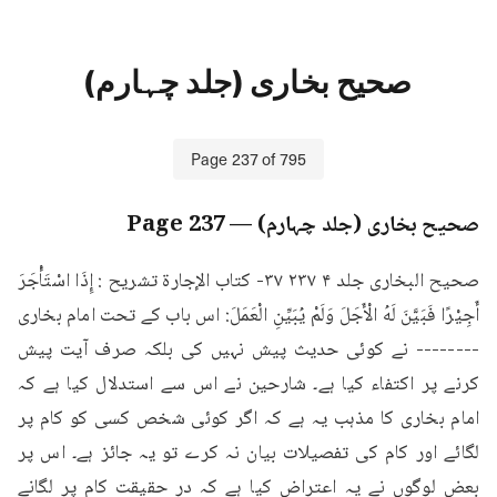
صحیح بخاری (جلد چہارم)
Page
237
of
795
صحیح بخاری (جلد چہارم)
— Page
237
صحيح البخاری جلد ۴ ۲۳۷ ۳۷- كتاب الإجارة تشريح : إِذَا اسْتَأْجَرَ 
أَجِيْرًا فَبَيَّنَ لَهُ الْأَجَلَ وَلَمْ يُبَيِّنِ الْعَمَلَ: اس باب کے تحت امام بخاری 
-------- نے کوئی حدیث پیش نہیں کی بلکہ صرف آیت پیش 
کرنے پر اکتفاء کیا ہے۔ شارحین نے اس سے استدلال کیا ہے کہ 
امام بخاری کا مذہب یہ ہے کہ اگر کوئی شخص کسی کو کام پر 
لگائے اور کام کی تفصیلات بیان نہ کرے تو یہ جائز ہے۔ اس پر 
بعض لوگوں نے یہ اعتراض کیا ہے کہ در حقیقت کام پر لگانے 