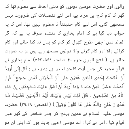
والوں اور حضرت موسیٰ دونوں کو ذہنی لحاظ سے معلوم تھا کہ 
گھر کا کام کاج ہی مراد ہے، اس لئے تفصیلات کی ضرورت نہیں 
سمجھی گئی۔ اس لیے کام حقیقتاً نا معلوم نہیں تھا۔ اس کا یہ 
جواب دیا گیا ہے کہ امام بخاری کا منشاء صرف یہ ہے کہ اگر 
الفاظ میں اچھی طرح کھول کر کام کو بیان نہ کیا جائے اور کام 
کرانے والا اور کام کرنے والا دونوں سمجھ رہے ہوں تو یہ صورت 
جائز ہے۔ ( فتح الباری جزء ۴۰ صفحہ ۵۶۲۰۵۶۱) امام بخاری نے 
قرآن مجید کی جس آیت کا حوالہ دیا ہے وہ یہ ہے : قَالَ إِنِّي أُرِيدُ 
أَنْ انْكِحَكَ إِحْدَى ابْنَتَيَّ هَتَيْنِ عَلَى أَنْ تَأْجُرَنِي ثَمْنِي حِجَجٍ ۚ فَإِنْ 
أَتْمَمْتَ عَشْرًا فَمِنْ عِنْدِكَ وَمَا أُرِيدُ أَنْ أَشُقَّ عَلَيْكَ سَتَجِدُنِي إِنْ شَاءَ 
اللَّهُ مِنَ الصَّلِحِينَ ، قَالَ ذَلِكَ بَيْنِي وَبَيْنَكَ أَيُّمَا الْأَجَلَيْنِ قَضَيْتُ فَلَا 
عُدْوَانَ عَلَيَّ وَاللَّهُ عَلَى مَا نَقُولُ وَكِيلٌ ) (القصص: ۲۹،۲۸) حضرت 
موسیٰ علیہ السلام نے مدین پہنچ کر جس شخص کے گھر میں 
قیام کیا ، اس نے کہا : اے موسیٰ ! میں چاہتا ہوں کہ اپنی ان دو 