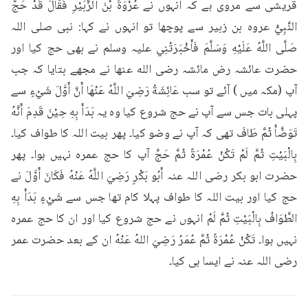
قریشی سے مروی ہے کہ انہوں نے عُرْوَةَ بْنَ الزُّبَيْرِ فَقَالَ قَدْ حَجَّ 
النَّبِيُّ عروہ بن زبیر سے پوچھا تو انہوں نے کہا: نبی صلی اللہ 
صَلَّى اللَّهُ عَلَيْهِ وَسَلَّمَ فَأَخْبَرَتْنِي علیہ وسلم نے بھی حج کیا اور 
حضرت عائشہ رض مائشہ رضی الله عنها نے مجھے بتایا کہ جب 
آپ (مکہ میں ) آئے تو سب عَائِشَةُ رَضِيَ اللَّهُ عَنْهَا أَنَّ أَوَّلَ شَيْءٍ سے 
پہلی بات جس سے آپ نے حج شروع کیا وہ یہ بَدَأَ بِهِ حِيْنَ قَدِمَ أَنَّهُ 
تَوَضَّأَ ثُمَّ طَافَ تھی کہ آپ نے وضو کیا۔ پھر بیت اللہ کا طواف کیا۔ 
بِالْبَيْتِ ثُمَّ لَمْ تَكُنْ عُمْرَةً ثُمَّ حَجَّ آپ کا حج عمرہ نہیں ہوا۔ پھر 
حضرت ابو بکر رضی اللہ عنہ أَبُو بَكْرٍ رَضِيَ اللَّهُ عَنْهُ فَكَانَ أَوَّلَ نے 
حج کیا اور بیت اللہ کا طواف پہلا کام تھا جس سے شَيْءٍ بَدَأَ بِهِ 
الطَّوَافُ بِالْبَيْتِ ثُمَّ لَمْ انہوں نے حج شروع کیا اور ان کا حج عمرہ 
نہیں ہوا۔ تَكُنْ عُمْرَةً ثُمَّ عُمَرُ رَضِيَ اللهُ عَنْهُ ان کے بعد حضرت عمر 
رضی اللہ عنہ نے ایسا ہی کیا۔