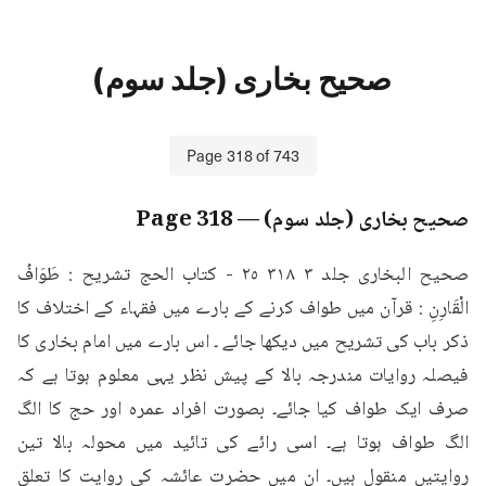
صحیح بخاری (جلد سوم)
Page
318
of
743
صحیح بخاری (جلد سوم)
— Page
318
صحيح البخاری جلد ۳ ۳۱۸ ٢٥ - كتاب الحج تشریح : طَوَافُ 
الْقَارِنِ : قرآن میں طواف کرنے کے بارے میں فقہاء کے اختلاف کا 
ذکر باب کی تشریح میں دیکھا جائے ۔ اس بارے میں امام بخاری کا 
فیصلہ روایات مندرجہ بالا کے پیش نظر یہی معلوم ہوتا ہے کہ 
صرف ایک طواف کیا جائے۔ بصورت افراد عمرہ اور حج کا الگ 
الگ طواف ہوتا ہے۔ اسی رائے کی تائید میں محولہ بالا تین 
روایتیں منقول ہیں۔ ان میں حضرت عائشہ کی روایت کا تعلق 