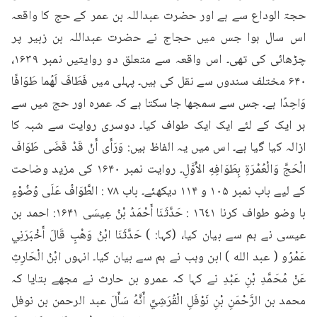
حجۃ الوداع سے ہے اور حضرت عبداللہ بن عمر کے حج کا واقعہ 
اس سال ہوا جس میں حجاج نے حضرت عبداللہ بن زبیر پر 
چڑھائی کی تھی۔ اس واقعہ سے متعلق دو روایتیں نمبر ۱۶۳۹، 
۶۴۰ مختلف سندوں سے نقل کی ہیں۔ پہلی میں فَطَافَ لَهُما طَوَافًا 
وَاحِدًا ہے۔ جس سے سمجھا جا سکتا ہے کہ عمرہ اور حج میں سے 
ہر ایک کے لئے ایک ایک طواف کیا۔ دوسری روایت سے شبہ کا 
ازالہ کیا گیا ہے۔ اس میں یہ الفاظ ہیں: وَرَأَى أَنْ قَدْ قَضَى طَوَافَ 
الْحَجَّ وَالْعُمْرَةِ بِطَوَافِهِ الأَوَّلِ۔ روایت نمبر ۱۶۴۰ کی مزید وضاحت 
کے لیے باب نمبر ۱۰۵ و ۱۱۴ دیکھئے۔ باب ۷۸ : الطَّوَافُ عَلَى وُضُوْءٍ 
با وضو طواف کرنا ١٦٤١ : حَدَّثَنَا أَحْمَدُ بْنُ عِيسَى ۱۶۴۱: احمد بن 
عیسی نے ہم سے بیان کیا، (کہا: ) حَدَّثَنَا ابْنُ وَهْبٍ قَالَ أَخْبَرَنِي 
عَمْرُو ( عبد الله ) ابن وہب نے ہم سے بیان کیا۔ انہوں ابْنُ الْحَارِثِ 
عَنْ مُحَمَّدِ بْنِ عَبْدِ نے کہا کہ عمرو بن حارث نے مجھے بتایا کہ 
محمد بن الرَّحْمَنِ بْنِ نَوْفَلِ الْقُرَشِيِّ أَنَّهُ سَأَلَ عبد الرحمن بن نوفل 