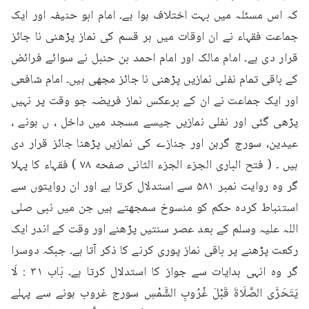
کہ اس مسئلہ میں بہت اختلاف ہوا ہے۔ امام ابو حنیفہ اور ایک 
جماعت فقہاء نے ان اوقات میں ہر قسم کی نماز پڑھنی نا جائز 
قرار دی ہے۔ امام مالک اور امام احمد بن حنبل نے سوائے فرائض 
کے باقی تمام نفلی نمازیں پڑھنی نا جائز مجھی ہیں۔ امام شافعی 
اور ایک جماعت نے ان کے برعکس نماز فریضہ جو وقت پر نہیں 
پڑھی گئی اور نفلی نمازیں جیسے مسجد میں داخل ، ں ہونے ، 
عیدین، سورج گرہن اور جنازے کی نمازیں پڑھنا جائز قرار دی 
ہیں ۔ ( فتح الباری الجزء الجزء الثانی صفحه ۷۸ ) فقہاء کا پہلا 
گر وہ روایت نمبر ۵۸۱ سے استدلال کرتا ہے اور ان روایتوں سے 
استنباط کردہ حکم کو منسوخ سمجھتے ہیں جن میں نبی صلی 
اللہ علیہ وسلم کے بعد عصر سنتیں پڑھنے اور وقت کے اندر ایک 
رکعت پڑھنے پر باقی نماز پوری کرنے کا ذکر آتا ہے۔ جبکہ دوسرا 
گر وہ انہی ہدایات سے جواز کا استدلال کرتا ہے۔ بَاب ۳۱ : لَا 
يَتَحَرَّى الصَّلَاةَ قَبْلَ غُرُوبِ الشَّمْسِ سورج غروب ہونے سے پہلے 