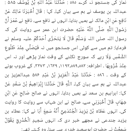
نماز کی جستجو نہ کرے ٥٨٥ : حَدَّثَنَا عَبْدُ اللَّهِ بْنُ يُوسُفَ ۵۸۵ : 
عبداللہ بن یوسف نے ہم سے بیان کیا، کہا : قَالَ أَخْبَرَنَا مَالِكٌ عَنْ 
نَافِعٍ عَنِ ابْنِ مالک نے ہمیں بتایا۔ انہوں نے نافع سے، نافع نے عُمَرَ أَنَّ 
رَسُولَ اللَّهِ صَلَّى اللَّهُ عَلَيْهِ حضرت ابن عمر سے روایت کی کہ 
رسول اللہ صلی اللہ وَسَلَّمَ قَالَ لَا يَتَحَرَّى أَحَدُكُمْ علیہ وسلم نے 
فرمایا: تم میں سے کوئی اس جستجو میں نہ فَيُصَلِّي عِنْدَ طُلُوعِ 
الشَّمْسِ وَلَا رہے کہ سورج نکلنے کے وقت نماز پڑھے اور نہ اس 
عِنْدَ غُرُوبِهَا ۔ اطرافه: ١١٩٢،٥٨٩،٥٨٢، ١٦٢٩، ٣٢٧٣۔ کے غروب ہونے 
کے وقت ۔ ٥٨٦ : حَدَّثَنَا عَبْدُ الْعَزِيزِ بْنُ عَبْدِ ۵۸۶ عبدالعزیز بن 
عبداللہ نے ہم سے بیان کیا، اللَّهِ قَالَ حَدَّثَنَا إِبْرَاهِيمُ بْنُ سَعْدٍ عَنْ 
کہا: ابراہیم بن سعد نے ہمیں بتایا۔ انہوں نے صالح صَالِحٍ عَنِ ابْنِ 
شِهَابٍ قَالَ أَخْبَرَنِي سے، صالح نے ابن شہاب سے روایت کا روایت 
کی۔ انہوں عَطَاءُ بْنُ يَزِيدَ الْجُنْدَعِيُّ أَنَّهُ سَمِعَ أَبَا نے کہا: عطاء بن 
یزید جندعی نے مجھے خبر دی کہ انہوں سَعِيدٍ الْخُدْرِيَّ يَقُوْلُ 
سَمِعْتُ نے حضرت ابوسعید خدری سے سنا۔ وہ کہتے تھے: