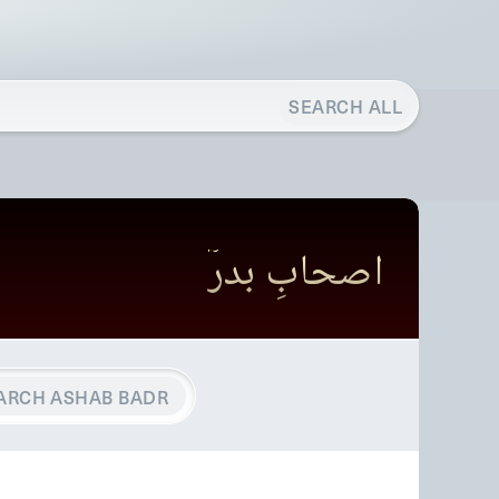
SEARCH ALL
اصحابِ بدرؓ
ARCH ASHAB BADR