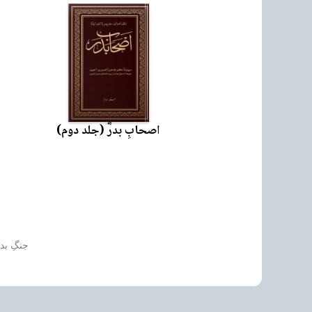
اصحابِ بدرؓ (جلد دوم)
جنگِ بد