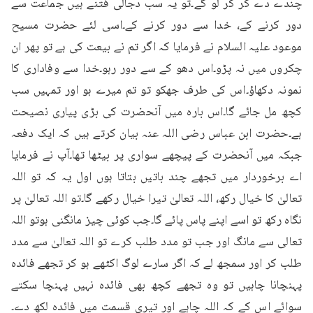
چندے دے کر کر لو گے۔تو یہ سب دجالی فتنے ہیں جماعت سے 
دور کرنے کے، خدا سے دور کرنے کے۔اسی لئے حضرت مسیح 
موعود علیہ السلام نے فرمایا کہ اگر تم نے بیعت کی ہے تو پھر ان 
چکروں میں نہ پڑو۔اس دھو کے سے دور رہو۔خدا سے وفاداری کا 
نمونہ دکھاؤ۔اس کی طرف جھکو تو تم میرے ہو اور تمہیں سب 
کچھ مل جائے گا۔اس بارہ میں آنحضرت کی بڑی پیاری نصیحت 
ہے۔حضرت ابن عباس رضی اللہ عنہ بیان کرتے ہیں کہ ایک دفعہ 
جبکہ میں آنحضرت کے پیچھے سواری پر بیٹھا تھا۔آپ نے فرمایا 
اے برخوردار میں تجھے چند باتیں بتاتا ہوں اول یہ کہ تو اللہ 
تعالیٰ کا خیال رکھ، اللہ تعالیٰ تیرا خیال رکھے گا۔تو اللہ تعالیٰ پر 
نگاہ رکھ تو اسے اپنے پاس پائے گا۔جب کوئی چیز مانگنی ہوتو اللہ 
تعالی سے مانگ اور جب تو مدد طلب کرے تو اللہ تعالیٰ سے مدد 
طلب کر اور سمجھ لے کہ اگر سارے لوگ اکٹھے ہو کر تجھے فائدہ 
پہنچانا چاہیں تو وہ تجھے کچھ بھی فائدہ نہیں پہنچا سکتے 
سوائے اس کے کہ اللہ چاہے اور تیری قسمت میں فائدہ لکھ دے۔