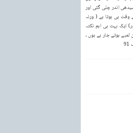
اللہ تھے تو وہ گھبرا کر آپ کے دروازہ پر آئی۔وہاں کوئی در بان روکنے والا تو تھا نہیں اس لئے سیدھی اندر چلی گئی اور 
عرض کیا حضور میں نے آپ کو پہچانا نہیں تھا۔آپ نے فرمایا : اصل صبر تو صدمہ کے آغاز کے وقت ہی ہوتا ہے ( ورنہ 
انجام کار تو سب لوگ ہی رو دھو کر صبر کر لیتے ہیں۔) (بخارى كتاب الجنائز باب زيارة القبور) ایک بہت ہی اہم نکتہ 
پانچویں شرط میں یہ بیان کیا گیا ہے کہ چاہے جو بھی حالات ہوں، تنگی اور تنگ دستی کے دن لمبے ہوتے جار ہے ہوں ، 
9