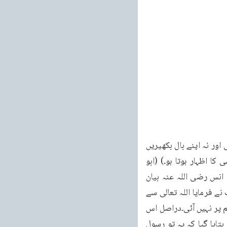
کریں گی۔ماتم کے وقت نہ اپنا چہرہ نو چیں گی اور نہ واویلا کریں گی ، نہ اپنا گریبان پھاڑیں گی اور نہ اپنے بال بکھیریں 
گی (یعنی ایسا رویہ اختیار نہیں کریں گی۔جس سے سخت برہمی ، شدید بے صبری اور مایوسی کا اظہار ہوتا ہو۔) (ابو 
داؤد۔كتاب الجنائز باب في النوح) اصل صبر تو صدمہ کے آغاز کے وقت ہی ہوتا ہے پھر حضرت انس رضی اللہ عنہ بیان 
کرتے ہیں کہ آنحضرت ایک عورت کے پاس سے گزرے جو ایک قبر کے پاس بیٹھی اور ہی تھی آپ نے فرمایا اللہ تعالی سے 
ڈرو اور صبر کرو۔اس عورت نے کہا : چلو د ور ہو اور اپنی راہ لو۔جو مصیبت مجھ پر آئی ہے وہ تم پر نہیں آئی۔دراصل اس 
عورت نے آپ کو پہچانا نہیں تھا ( تبھی اس کے منہ سے ایسے گستاخانہ کلمات نکلے ) جب اسے بتایا گیا کہ یہ تو رسول 