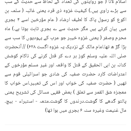
اسلام لانا ( جو روایتوں کی تعداد کے لحاظ سے حدیث کے سب 
سے بڑے راوی ہیں۔) کیفیت غزوہ ذی قرد یعنی غائبہ ( سلمہ بن 
اکوع کو رسول پاک کا لطیف ارشاد ( عام مؤرخین اسے ۴ ہجری 
میں بیان کرتے ہیں مگر حدیث سے ے ہجری ثابت ہوتا ہے۔) ماہ 
محرم وصفر ( یعنی غزوہ خیبر جو عرب کے یہودیوں کا سب سے 
بڑا گڑ ھ تھا۔امام مالک کے نزدیک یہ غزوہ اگست ۶۲۸) // آنحضرت 
صلی اللہ علیہ وسلم کوز ہر دے کر قتل کرنے کی ناکام کوشش 
کنانہ بن ابی الحقیق کے قتل کا واقعہ اور غیر مسلم مؤرخوں کے 
اعتراضات کارد حضرت صفیہ کی شادی جو اسرائیلی قوم سے 
تھیں ( حضرت صفیہ کی خواب اور اس کی تعبیر۔اس خواب کا 
معجزہ شق القمر سے تعلق ) بعض فقہی مسائل کی تشریح یعنی 
پالتو گدھے کا گوشت۔درندوں کا گوشت۔متعہ - استبراء - بیچ۔
مال غنیمت وغیرہ سنہ ۶ ہجری میں ہوا تھا)