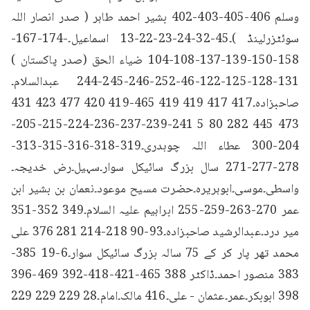
وسلم 406-405-403-402 بشیر احمد طاہر ( صدر انصار اللہ 
سوئٹزرلینڈ )۔45-32-24-23-22-13 اسماعیل۔-174-167-
158-150-139-137-108-104 ضیاء الحق (صدر پاکستان ) 
131-128-125-122-46-252-246-245-244 عبدالسلام۔
صاحبزادہ۔417 417 419 419 465-419 420 477 423 431 
473 445 282 80 5 241-239-237-236-224-215-205-
204-300 عطاء اللہ چوہدری۔319-318-316-315-313-
278-277-271 سال بزرگ سائیکل سوار۔سہیل۔رض خدیجہ۔
واسطی۔موسی۔ابوہریرہ۔حضرت مسیح موعود۔نعمان بن بشیر ابن 
عمر 270-263-259-255 ابراہیم علیہ السلام۔349 352-351 
میر درد۔عبدالرشید صاحبزادہ۔93-90 218-214 281 376 علی 
محمد تھر پار کر کے 75 سالہ بزرگ سائیکل سوار۔6-19 385-
383 منصور احمد۔ڈاکٹر 388 465-421-418-392 469-396 
398 ابوبکر۔عمر۔عثمان - علی۔416 مالک۔امام۔28 229 229 229 