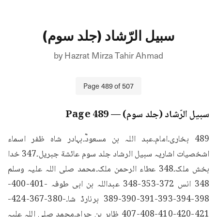
سبیل الرّشاد (جلد سوم)
by
Hazrat Mirza Tahir Ahmad
Page
489
of
507
سبیل الرّشاد (جلد سوم)
— Page
489
489 بخاری۔امام۔عبد اللہ بن مسعودؓ۔بہادر شاہ ظفر اسماء 
اشخصیات اشاریہ سبیل الرشاد جلد سوم عائشة جبریل۔347 خدا 
بخش ملک۔348 عطاء الرحمن ملک۔محمد صلی اللہ علیہ وسلم 
348 انس 372-353-348 عبداللہ بن ابی طوفہ -401-400-
398-394-393-391-390-389 برنارڈ شا۔-380-367-424-
421-420-410-408-407 ظاہر بن حرام۔محمد صلی اللہ علیہ 