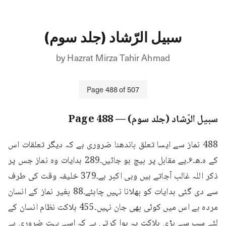
سبیل الرّشاد (جلد سوم)
by
Hazrat Mirza Tahir Ahmad
Page
488
of
507
سبیل الرّشاد (جلد سوم)
— Page
488
488 نماز سے ایسا تعلق باندھنا ضروری ہے کہ دیگر تعلقات اس 
کے ہ۔ھ۔۶۔یے مقابل پر بیچ ہو جائیں۔289 ہدایات وہ نماز جس پر 
ذکر اللہ غالب آجاتے ہیں وہی اکبر ہے۔379 خلیفہ وقت کی طرف 
سے دی گئی ہدایات کو بھلانا نہیں چاہئے۔88 بغیر نماز کے انسان 
مردہ ہے اس میں کوئی بھی جان نہیں۔455 ہلاکت نظام انسان کے 
لئے سب سے بڑی ہلاکت یہ ہوا کرتی ہے کہ اسے بہت ضروری ہے 