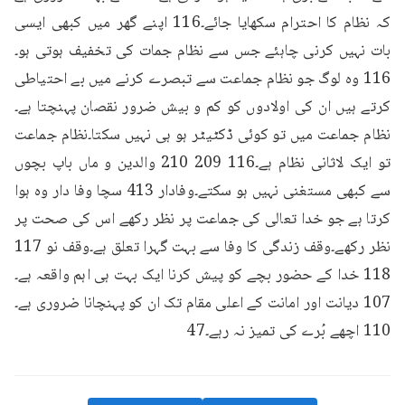
کہ نظام کا احترام سکھایا جائے۔116 اپنے گھر میں کبھی ایسی 
بات نہیں کرنی چاہئے جس سے نظام جمات کی تخفیف ہوتی ہو۔
116 وہ لوگ جو نظام جماعت سے تبصرے کرنے میں بے احتیاطی 
کرتے ہیں ان کی اولادوں کو کم و بیش ضرور نقصان پہنچتا ہے۔
نظام جماعت میں تو کوئی ڈکٹیٹر ہو ہی نہیں سکتا۔نظام جماعت 
تو ایک لاثانی نظام ہے۔116 209 210 والدین و ماں باپ بچوں 
سے کبھی مستغنی نہیں ہو سکتے۔وفادار 413 سچا وفا دار وہ ہوا 
کرتا ہے جو خدا تعالی کی جماعت پر نظر رکھے اس کی صحت پر 
نظر رکھے۔وقف زندگی کا وفا سے بہت گہرا تعلق ہے۔وقف نو 117 
118 خدا کے حضور بچے کو پیش کرنا ایک بہت ہی اہم واقعہ ہے۔
107 دیانت اور امانت کے اعلی مقام تک ان کو پہنچانا ضروری ہے۔
110 اچھے بُرے کی تمیز نہ رہے۔47