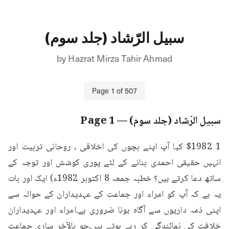
سبیل الرّشاد (جلد سوم)
by
Hazrat Mirza Tahir Ahmad
Page
1
of
507
سبیل الرّشاد (جلد سوم)
— Page
1
1 $1982 کیا آپ اپنے بچوں کی اخلاقی ، روحانی تربیت اور 
انہیں حقیقی احمدی بنانے کے لئے پوری کوشش اور توجہ کے 
ساتھ دعا کرتے ہیں؟ خطبہ جمعہ 8 اکتوبر 1982ء) ایک اور بات 
یہ ہے کہ آپ کو امراء اور جماعت کے عہدیداران کے حوالہ سے 
اپنی ذمہ داریوں سے آگاہ ہونا ضروری ہے۔امراء اور عہدیداران 
خلافت کی نمائندگی کر رہے ہوتے ہیں۔جو بالآخر ساری جماعت 