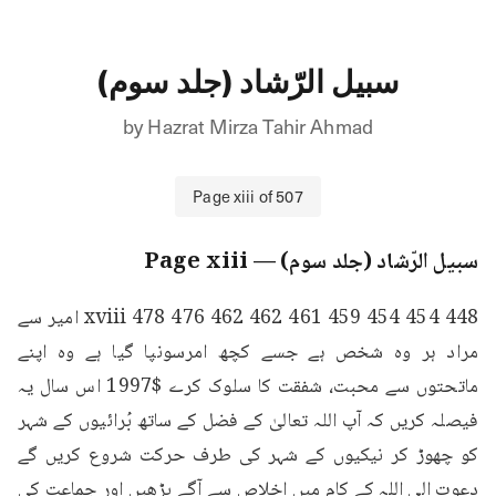
سبیل الرّشاد (جلد سوم)
by
Hazrat Mirza Tahir Ahmad
Page
xiii
of
507
سبیل الرّشاد (جلد سوم)
— Page
xiii
448 454 454 459 461 462 462 476 478 xviii امیر سے 
مراد ہر وہ شخص ہے جسے کچھ امرسونپا گیا ہے وہ اپنے 
ماتحتوں سے محبت، شفقت کا سلوک کرے $1997 اس سال یہ 
فیصلہ کریں کہ آپ اللہ تعالیٰ کے فضل کے ساتھ بُرائیوں کے شہر 
کو چھوڑ کر نیکیوں کے شہر کی طرف حرکت شروع کریں گے 
دعوت الی اللہ کے کام میں اخلاص سے آگے بڑھیں اور جماعت کی 