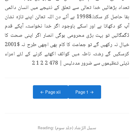
تعداد بڑھائیں خدا تعالی سے تعلق کے نتیجے میں انسان دائمی 
بقا حاصل کر سکتا۔$1998 ہے آئے دن اللہ تعالیٰ اپنے تازہ نشان 
آپ کو دکھاتا ہے اور اسکے باوجود اگر خدا نخواستہ آپکے قدم 
ڈگمگائیں تو بہت بڑی محرومی ہوگی انصار اگر اپنی صحت کا 
خیال نہ رکھیں گے تو جماعت کا کام بھی اچھی طرح نہ $2001 
کرسکیں گے رشتہ ناطہ میں کوائف اکھٹے کرنے کے لئے امراء 
ذیلی تنظیموں سے ضرور مددلیس | 478 2 2 1 2
← Page
xii
Page
1
→
سبیل الرّشاد (جلد سوم)
Reading: