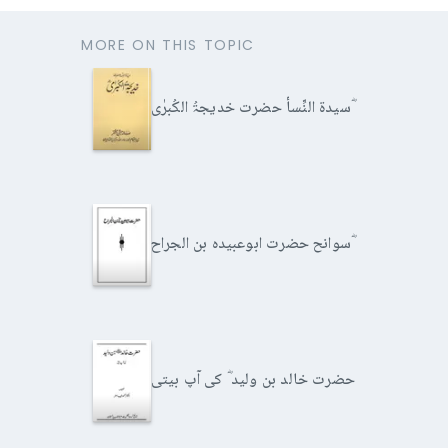
MORE ON THIS TOPIC
سیدۃ النِّسأ حضرت خدیجۃُ الکُبرٰی ؓ
سوانح حضرت ابوعبیدہ بن الجراح ؓ
حضرت خالد بن ولید ؓ کی آپ بیتی