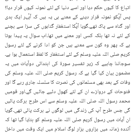
اتباع کا کیوں حکم دیا اور اسے دنیا کے لئے نمونہ کیوں قرار دیا؟ 
پس آپؐکو نمونہ قرار دینے کے معنے ہی یہ ہیں کہ آپؐہر ایک بدی 
اور گناہ سے پاک تھے۔گویا آپؐکا استغفار گناہوں کی سزا سے بچنے 
کے لئے نہ تھا بلکہ کسی اور معنے میں تھا۔اب سوال یہ پیدا ہوتا 
ہے کہ پھر وہ کون سے معنے ہیں جن کو ادا کرنے کے لئے رسول 
کریم صلی اللہ علیہ وسلم کے لئے استغفار کا لفظ استعمال ہوا ہے۔
سوجاننا چاہیے کہ زیر تفسیر سورۃ کی ابتدائی دوآیات میں یہ 
مضمون بیان کیا گیا ہے کہ رسول کریم صلی اللہ علیہ وسلم کی 
وفات کے بعد بھی مسلمانوں کی نصرت کا سلسلہ جاری رہے گا اور 
فتوحات کے دروازے ان کے لئے کھول دئیے جائیں گے۔اور قومیں 
محمد رسول اللہ صلی اللہ علیہ وسلم سے اس طرح برکت پائیں 
گی جس طرح آپ کی زندگی میں لوگوں نے برکت پائی تھی۔گویا 
ان آیات میں رسول کریم صلی اللہ علیہ وسلم کو بتایا گیا تھا کہ 
آئندہ زمانہ میں ہزاروں ہزار لوگ اسلام میں ایک وقت میں داخل 