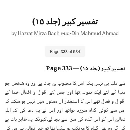
تفسیر کبیر (جلد ۱۵)
by
Hazrat Mirza Bashir-ud-Din Mahmud Ahmad
Page
333
of
534
تفسیر کبیر (جلد ۱۵)
— Page
333
سے ملتا ہی نہیں بلکہ اس کا محبوب بن جاتا ہے اور وہ شخص جو 
دنیا کے لئے ایک نمونہ تھا اور جس کے اقوال و افعال خدا کے 
اقوال وافعال تھے اس کا استغفار ان معنوں میں نہیں ہو سکتا کہ 
اس سے کوئی گناہ سرزد ہواتھا اور اس نے یہ دعا کی کہ اللہ 
تعالیٰ اس کو اس گناہ کی سزا سے بچا لے۔کیونکہ یہ ظاہر بات ہے 
کہ اگر وہ بھی گناہ کا مرتکب ہو سکتا تھا تو خدا تعالیٰ نے اس کی 