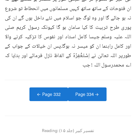
ان فتوحات کے ساتھ ساتھ کہیں مسلمانوں میں انحطاط تو شروع 
نہ ہو جائے گا اور وہ لوگ جو اسلام میں نئے داخل ہوں گے ان کی 
پوری طرح تربیت کا کیا سامان ہو گا کیونکہ رسول کریم صلی 
اللہ علیہ وسلم جیسا کامل استاد اور نفوس کا تزکیہ کرنے والا 
اور کامل راہنما ان کو میسر نہ ہوگا۔پس ان خیالات کے جواب کے 
طورپر اللہ تعالیٰ نے اِسْتَغْفِرْہُ کے الفاظ نازل فرمائے اور بتایا کہ 
اے محمدرسول اللہ ! جب
← Page
332
Page
334
→
تفسیر کبیر (جلد ۱۵)
Reading: