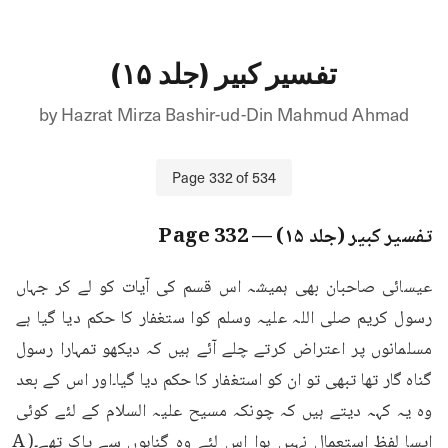
تفسیر کبیر (جلد ۱۵)
by
Hazrat Mirza Bashir-ud-Din Mahmud Ahmad
Page
332
of
534
تفسیر کبیر (جلد ۱۵)
— Page
332
عیسائی صاحبان بھی ہمیشہ اس قسم کی آیات کو لے کر جہاں 
رسول کریم صلی اللہ علیہ وسلم کوا ستغفار کا حکم دیا گیا ہے 
مسلمانوں پر اعتراض کرتے چلے آئے ہیں کہ دیکھو تمہارا رسول 
گناہ گار تھا تبھی تو ان کو استغفار کا حکم دیا گیا۔اور اس کے بعد 
وہ یہ کہہ دیتے ہیں کہ چونکہ مسیح علیہ السلام کے لئے کوئی 
ایسا لفظ استعمال نہیں ہوا اس لئے وہ گناہوں سے پاک تھے۔(A 