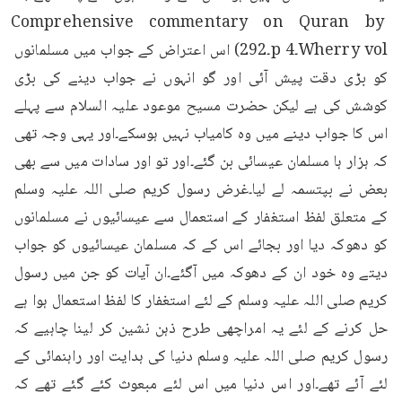
Comprehensive commentary on Quran by 
Wherry vol۔4 p۔292) اس اعتراض کے جواب میں مسلمانوں 
کو بڑی دقت پیش آئی اور گو انہوں نے جواب دینے کی بڑی 
کوشش کی ہے لیکن حضرت مسیح موعود علیہ السلام سے پہلے 
اس کا جواب دینے میں وہ کامیاب نہیں ہوسکے۔اور یہی وجہ تھی 
کہ ہزار ہا مسلمان عیسائی بن گئے۔اور تو اور سادات میں سے بھی 
بعض نے بپتسمہ لے لیا۔غرض رسول کریم صلی اللہ علیہ وسلم 
کے متعلق لفظ استغفار کے استعمال سے عیسائیوں نے مسلمانوں 
کو دھوکہ دیا اور بجائے اس کے کہ مسلمان عیسائیوں کو جواب 
دیتے وہ خود ان کے دھوکہ میں آگئے۔ان آیات کو جن میں رسول 
کریم صلی اللہ علیہ وسلم کے لئے استغفار کا لفظ استعمال ہوا ہے 
حل کرنے کے لئے یہ امراچھی طرح ذہن نشین کر لینا چاہیے کہ 
رسول کریم صلی اللہ علیہ وسلم دنیا کی ہدایت اور راہنمائی کے 
لئے آئے تھے۔اور اس دنیا میں اس لئے مبعوث کئے گئے تھے کہ 