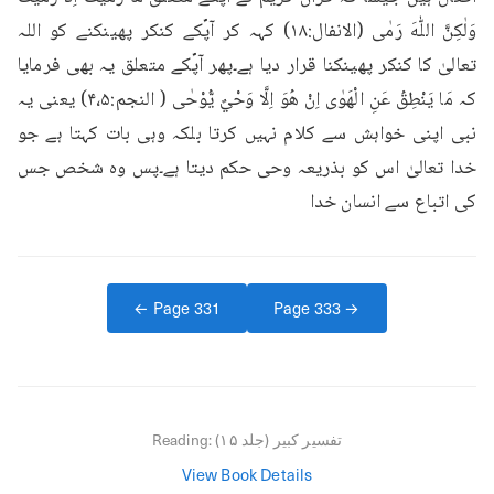
وَلٰكِنَّ اللّٰهَ رَمٰى (الانفال:۱۸) کہہ کر آپؐکے کنکر پھینکنے کو اللہ 
تعالیٰ کا کنکر پھینکنا قرار دیا ہے۔پھر آپؐکے متعلق یہ بھی فرمایا 
کہ مَا يَنْطِقُ عَنِ الْهَوٰى اِنْ هُوَ اِلَّا وَحْيٌ يُّوْحٰى ( النجم:۴،۵) یعنی یہ 
نبی اپنی خواہش سے کلام نہیں کرتا بلکہ وہی بات کہتا ہے جو 
خدا تعالیٰ اس کو بذریعہ وحی حکم دیتا ہے۔پس وہ شخص جس 
کی اتباع سے انسان خدا
← Page
331
Page
333
→
تفسیر کبیر (جلد ۱۵)
Reading:
View Book Details