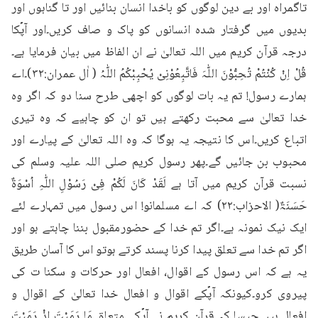
تاگمراہ اور بے دین لوگوں کو باخدا انسان بنائیں اور تا گناہوں اور 
بدیوں میں گرفتار شدہ انسانوں کو پاک و صاف کریں۔اور آپؐکا 
درجہ قرآن کریم میں اللہ تعالیٰ نے ان الفاظ میں بیان فرمایا ہے۔
قُلْ اِنْ کُنْتُمْ تُحِبُّوْنَ اللّٰہَ فَاتَّبِعُوْنِیْ یُحْبِبْکُمُ اللّٰہُ ( اٰل عمران:۳۲)۔اے 
ہمارے رسول! تم یہ بات لوگوں کو اچھی طرح سنا دو کہ اگر وہ 
خدا تعالیٰ سے محبت رکھتے ہیں تو ان کو چاہیے کہ وہ تیری 
اتباع کریں۔اس کا نتیجہ یہ ہوگا کہ وہ اللہ تعالیٰ کے پیارے اور 
محبوب بن جائیں گے۔پھر رسول کریم صلی اللہ علیہ وسلم کی 
نسبت قرآن کریم میں آتا ہے لَقَدْ کَانَ لَکُمْ فِیْ رَسُوْلِ اللّٰہِ اُسْوَۃٌ 
حَسَنَۃٌ( الاحزاب:۲۲) کہ اے مسلمانو! اس رسول میں تمہارے لئے 
ایک نیک نمونہ ہے۔اگر تم خدا کے حضورمقبول بننا چاہتے ہو اور 
اگر تم خدا سے تعلق پیدا کرنا پسند کرتے ہوتو اس کا آسان طریق 
یہ ہے کہ اس رسول کے اقوال، افعال اور حرکات و سکنا ت کی 
پیروی کرو۔کیونکہ آپؐکے اقوال و افعال خدا تعالیٰ کے اقوال و 
افعال ہیں جیسا کہ قرآن کریم نے آپؐکے متعلق مَا رَمَيْتَ اِذْ رَمَيْتَ 