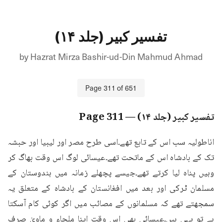
تفسیر کبیر (جلد ۱۴)
by
Hazrat Mirza Bashir-ud-Din Mahmud Ahmad
Page
311
of
651
تفسیر کبیر (جلد ۱۴)
— Page
311
اناطولیہ سب اس کے تابع تھے۔اسی طرح مصر اور لیبیا اور حبشہ 
تک کے بادشاہ اس کے ماتحت تھے۔عیسائی لوگ اس وقت بھاگ کر 
وہیں پناہ لیا کرتے تھے۔جیسے پچھلے زمانہ میں ہندوستان کے 
مسلمان ٹرکی اور بعد میں افغانستان کے بادشاہ کے متعلق یہ 
سمجھتے تھے کہ مسلمانوں کے مصائب میں اگر کوئی کام آسکتا 
ہے تو یہی ہیں۔عیسائی بھی اس وقت اپنا ملجاء و ماویٰ صرف 