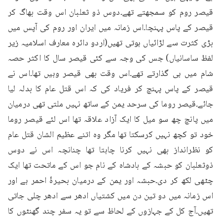
قیصر روم کو سمجھتے تھے۔دوس ذو ثعلبان اس وقت بھاگ کر 
قیصر کے پاس پہنچا۔اس زمانہ میں ایران اور روم کی آپس میں 
بڑی کثرت سے لڑائیاں ہوتی تھیں(اردو دائرہ معارف اسلامیہ زیر 
لفظ ساسانیاں) جس کی وجہ سے کئی قیصر سال کا اکثر حصہ 
شام میں ہی گذارتے تھے۔اس وقت بھی قیصر وہیں تھا۔اس نے 
قیصر کے پاس پہنچ کر فریاد کی کہ اس قتل عام کا بدلہ لیا 
جائے۔قیصر روما کی سرحد یمن کے ساتھ نہیں ملتی تھی درمیان 
میں پانچ چھ سو میل کا ایک آزاد علاقہ تھا اس لئے قیصر روما 
خود تو کچھ نہیں کرسکتا تھا مگر وہ اتنے عظیم الشان قتل عام 
کو نظرانداز بھی نہیں کرنا چاہتا تھا چنانچہ اس نے دوس 
ذوثعلبان کو حبشہ کے بادشاہ کے نام جو اس کے ماتحت تھا ایک 
چٹھی لکھ کر دی۔حبشہ اور یمن کے درمیان بحیرۂ احمر ہے اور 
اس زمانہ میں دو تین دن میں کشتیاں ادھر سے ادھر چلی جاتی 
تھیں۔آج کل کے جہازوں کے لحاظ سے تو یہ سفر چند گھنٹوں کا 