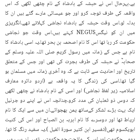
ہے۔بہرحال اس نے حبشہ کے بادشاہ کے نام چٹھی لکھی کہ اس 
واقعہ کی طرف توجہ کرو اور جو عیسائی مارے گئے ہیں ان کا 
بدلہ لو۔اس وقت حبشہ کے بادشاہ نجاشی کہلاتے تھے۔انگریزی 
میں ان کو نیگسNEGUS کہتے ہیں۔اس وقت جو نجاشی 
حکومت کر رہا تھا اس کا نام اصحمہ بن بحر تھا۔یہ اسی بادشاہ کا 
نام ہے جس کے زمانہ میں رسول کریم صلی اللہ علیہ وسلم کے 
صحابہؓ نے حبشہ کی طرف ہجرت کی تھی اور جس کے متعلق 
تاریخ اور احادیث سے ثابت ہے کہ وہ آخری زمانہ میں مسلمان ہو 
گیا تھا۔اسی کی زندگی کا یہ واقعہ ہے (اردو دائرہ معارف 
اسلامیہ زیر لفظ نجاشی) اور اسی کے نام بادشاہ نے چٹھی لکھی 
کہ دوس ذو ثعلبان کی مدد کرو۔چنانچہ اس نے اپنے دو جرنیل 
ایک بہت بڑے لشکر کےساتھ یمن بھجوائے۔ان میں سے ایک کا نام 
اریاط تھا اور دوسرے کا نام ابرہہ بن الصباح اور اس کی کنیت 
ابویکسوم تھی(تفسیر ابن کثیر سورۃ الفیل )۔یہ سفید رنگ کا تھا۔
رومی حکومت اور اس کے ماتحت جو حکومتیں تھیں ان سب میں 