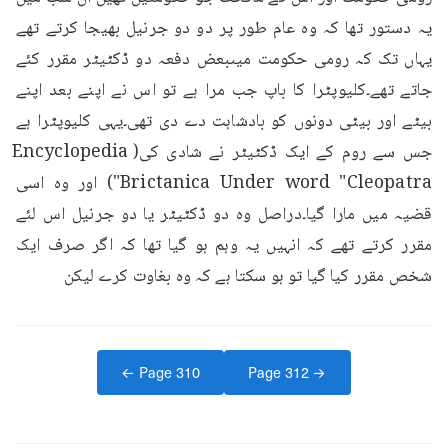
یہ دستور تھا کہ وہ عام طور پر دو دو جرنیل بھیجا کرتے تھے 
یہاں تک کہ رومی حکومت میںبعض دفعہ دو ڈکٹیٹر مقرر کئے 
جاتے تھے۔کلیوپٹرا کا باپ جب مرا ہے تو اس نے اپنے بعد اپنے 
بیٹے اور بیٹی دونوں کو بادشاہت دے دی تھی۔یہی کلیوپٹرا ہے 
جس سے روم کے ایک ڈکٹیٹر نے شادی کی(Encyclopedia 
Brictanica Under word "Cleopatra") اور وہ اسی 
قضیہ میں مارا گیا۔دراصل وہ دو ڈکٹیٹر یا دو جرنیل اس لئے 
مقرر کرتے تھے کہ انہیں یہ وہم ہو گیا تھا کہ اگر صرف ایک 
شخص مقرر کیا گیا تو ہو سکتا ہے کہ وہ بغاوت کرے لیکن
← Page
310
Page
312
→