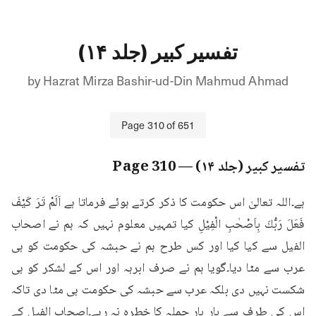
تفسیر کبیر (جلد ۱۴)
by
Hazrat Mirza Bashir-ud-Din Mahmud Ahmad
Page
310
of
651
تفسیر کبیر (جلد ۱۴)
— Page
310
ہے۔اللہ تعالیٰ اس حکومت کا ذکر کرتے ہوئے فرماتا ہے اَلَمْ تَرَ كَيْفَ 
فَعَلَ رَبُّكَ بِاَصْحٰبِ الْفِيْلِ کیا تمہیں معلوم نہیں کہ ہم نے اصحاب 
الفیل سے کیا کیا اور کس طرح ہم نے حبشہ کی حکومت کو ہی 
عرب سے مٹا دیا۔گویا ہم نے صرف ابرہہ اور اس کے لشکر کو ہی 
شکست نہیں دی بلکہ عرب سے حبشہ کی حکومت ہی مٹا دی تاکہ 
اس کی طرف سے بار بار حملہ کا خطرہ نہ رہے۔اصحاب الفیل کے 