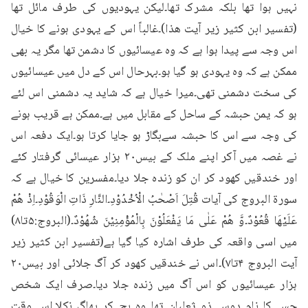
نہیں ہوا تھا بلکہ مشرک تھا۔لیکن یہودیوں کی طرف مائل تھا 
(تفسیر ابن کثیر زیر آیت ھذا)۔غالباً اس کے یہودی ہونے کا خیال 
اس وجہ سے پیدا ہوا ہے کہ وہ عیسائیوں کا دشمن تھا مگر یہ بھی 
ممکن ہے کہ وہ یہودی ہو گیا ہو۔بہرحال اس کے دل میں عیسائیوں 
کی سخت دشمنی تھی۔میرا خیال ہے کہ شاید یہ دشمنی اس لئے 
ہو کہ یمن حبشہ کے ساحل کے مقابل میں ہے۔ممکن ہے قریب ہونے 
کی وجہ سے اس کا حبشہ سےبگاڑ ہو جایا کرتا ہو۔ایک دفعہ اس 
نے غصہ میں آکر اپنے ملک کے بیس۲۰ ہزار عیسائی گرفتار کئے 
اور خندقیں کھود کر ان کو زندہ جلا دیا۔مفسرین کا خیال ہے کہ 
سورۃ البروج کی آیات قُتِلَ اَصْحٰبُ الْاُخْدُوْدِ۔النَّارِ ذَاتِ الْوَقُوْدِ۔اِذْ هُمْ 
عَلَيْهَا قُعُوْدٌ۔وَّ هُمْ عَلٰى مَا يَفْعَلُوْنَ بِالْمُؤْمِنِيْنَ شُهُوْدٌ۔(البروج:۵تا۸) 
میں اسی واقعہ کی طرف اشارہ کیا گیا ہے(تفسیر ابن کثیر زیر 
آیت البروج ۴تا۷)۔اس نے خندقیں کھود کر آگ جلائی اور بیس۲۰ 
ہزار عیسائیوں کو اس آگ میں زندہ جلا دیا۔صرف ایک شخص 
جس کا نام دوس ذو ثعلبان تھا وہ بچ کر بھاگ نکلا۔اس وقت 