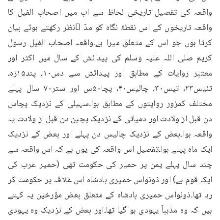
واقعہ کی تفصیل تاریخی لحاظ سے اب میں اصحاب الفیل کا 
واقعہ تاریخوں کے اس نقطۂ نگاہ کو مدّ ِنظر رکھتے ہوئے بیان 
کرتا ہوں جو اس کے متعلق میرا ہے۔واقعہ اصحاب الفیل رسول 
کریم صلی اللہ علیہ وسلم کی پیدائش کے سال میں اکثر اور 
معتبر روایات کے مطابق اور پیدائش سے دس۱۰، پند۱۵رہ، 
تئیس۲۳، تیس۳۰، چالیس۴۰، پچا۵۰س اور ستر۷۰ سال پہلے 
مختلف کمزور روایتوں کے مطابق ہوا۔سہیلی کے نزدیک پچاس 
دن قبل از ولادت اور دمیاتی کے نزدیک پچپن دن قبل از ولادت یہ 
واقعہ ہوا۔بعض کے نزدیک چالیس دن پہلے اور بعض کے نزدیک 
ایک ماہ پہلے ہوا۔تفصیل اس واقعہ کی یوں ہے کہ اس واقعہ سے 
چند سال پہلے یمن پر حمیر کی حکومت تھی (حمیر عرب کی 
ایک قوم ہے) اور ذونواس حمیری بادشاہ اس علاقہ پر حکومت کر 
رہا تھا۔ذونواس حمیری بادشاہ کے متعلق بعض مؤرخین یہ کہتے 
ہیں کہ وہ مذہباً یہودی ہو گیا تھا۔اور بعض کے نزدیک وہ یہودی 