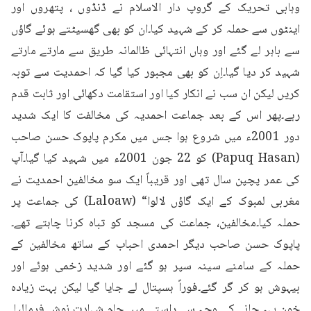
وہابی تحریک کے گروپ دار الاسلام نے ڈنڈوں ، پتھروں اور 
اینٹوں سے حملہ کر کے شہید کیا۔ان کو بھی گھسیٹتے ہوئے گاؤں 
سے باہر لے گئے اور وہاں انتہائی ظالمانہ طریق سے مارتے مارتے 
شہید کر دیا گیا۔اِن کو بھی مجبور کیا گیا کہ احمدیت سے توبہ 
کریں لیکن ان سب نے انکار کیا اور استقامت دکھائی اور ثابت قدم 
رہے۔پھر اس کے بعد جماعت احمدیہ کی مخالفت کا ایک شدید 
دور 2001ء میں شروع ہوا جس میں مکرم پاپوک حسن صاحب 
(Papuq Hasan) کو 22 جون 2001ء میں شہید کیا گیا۔آپ 
کی عمر پچپن سال تھی اور قریباً ایک سو مخالفین احمدیت نے 
مغربی لمبوک کے ایک گاؤں لالوا“ (Laloaw) کی جماعت پر 
حملہ کیا۔مخالفین، جماعت کی مسجد کو تباہ کرنا چاہتے تھے۔
پاپوک حسن صاحب دیگر احمدی احباب کے ساتھ مخالفین کے 
حملہ کے سامنے سینہ سپر ہو گئے اور شدید زخمی ہوئے اور 
بیہوش ہو کر گر گئے۔فوراً ہسپتال لے جایا گیا لیکن بہت زیادہ 
خون بہہ جانے کی وجہ سے راستے میں جام شہادت نوش فرمالیا۔