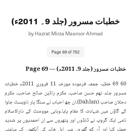
خطبات مسرور (جلد 9۔ 2011ء)
by
Hazrat Mirza Masroor Ahmad
Page
69
of
752
خطبات مسرور (جلد 9۔ 2011ء)
— Page
69
60 69 خطبہ جمعہ فرمودہ مورخہ 11 فروری 2011ء خطبات 
مسرور جلد نهم حسن صاحب، مکرم راڈین صالح صاحب، مکرم 
دحلان صاحب (Dahlan)۔ان چھ احباب نے سنگا پار ناویسٹ جاوا 
کے گاؤں میں شہادت کا مقام پایا۔وہابی موومنٹ کے دارالاسلام 
نامی ایک گروپ نے ڈنڈوں اور پتھروں سے اِن احمدیوں پر شدید 
حملہ کیا اور اُن کو گھروں میں اہل خانہ کی آنکھوں کے سامنے 