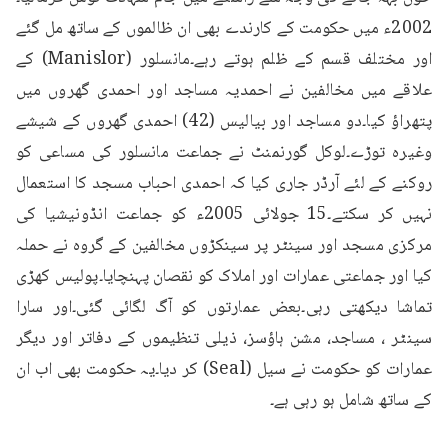
2002ء میں حکومت کے کارندے بھی ان ظالموں کے ساتھ مل گئے 
اور مختلف قسم کے ظلم ہوتے رہے۔مانسلور (Manislor) کے 
علاقے میں مخالفین نے احمدیہ مساجد اور احمدی گھروں میں 
پتھراؤ کیا۔دو مساجد اور بیالیس (42) احمدی گھروں کے شیشے 
وغیرہ توڑے۔لوکل گورنمنٹ نے جماعت مانسلور کی مساعی کو 
روکنے کے لئے آرڈر جاری کیا کہ احمدی احباب مسجد کا استعمال 
نہیں کر سکتے۔15 جولائی 2005ء کو جماعت انڈونیشیا کی 
مرکزی مسجد اور سینٹر پر سینکڑوں مخالفین کے گروہ نے حملہ 
کیا اور جماعتی عمارات اور املاک کو نقصان پہنچایا۔پولیس کھڑی 
تماشا دیکھتی رہی۔بعض عمارتوں کو آگ لگائی گئی۔اور سارا 
سینٹر ، مساجد، مشن ہاؤسز، ذیلی تنظیموں کے دفاتر اور دیگر 
عمارات کو حکومت نے سیل (Seal) کر دیا۔یہ حکومت بھی اب ان 
کے ساتھ شامل ہو رہی ہے۔