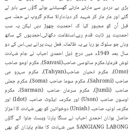
بڑی بے دردی سے مارتے مارتے گھسیٹتے ہوئے گاؤں سے باہر لے 
گئے اور مار مار کر شہید کر دیا۔دارالا سلام گروپ نے حملہ سے 
قبل اُن کو مجبور کیا کہ احمدیت چھوڑ دیں لیکن یہ سب 
احمدیت پر ثابت قدم رہے۔استقامت دکھائی۔احمدیوں کے ساتھ 
وہاں جو سلوک ہو رہا ہے یہ ظالمانہ فعل بہت پرانے ہیں۔اس کے دو 
سال بعد 1949ء میں درج ذیل احمدی احباب نے جام شہادت 
نوش فرمایا۔مکرم سانوسی صاحب(Sanusi)، مکرم اومو صاحب 
(Omo)، مکرم تحیان صاحب(Tahyan)، مکرم سہرو می 
صاحب (Sahromi)، مکرم سوما صاحب (Soma)، مکرم جملی 
صاحب (Jumli)، مکرم سرمان صاحب (Sarman)، مکرم 
اوسون صاحب (Uson) اور مکرمہ ایڈوٹ صاحبہ (Idot) اور 
مکرمہ اونیہ صاحبہ (Uniah) دوخواتین کو بھی شہادت کا اعزاز 
حاصل ہوا۔ان احمدی احباب نے سنگا پارنا ویسٹ جاوا کے گاؤں 
SANGIANG LABONG میں شہادت کا مقام پایا۔ان کو بھی 