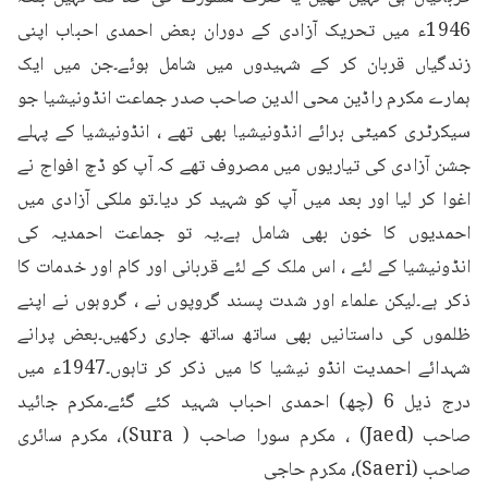
1946ء میں تحریک آزادی کے دوران بعض احمدی احباب اپنی 
زندگیاں قربان کر کے شہیدوں میں شامل ہوئے۔جن میں ایک 
ہمارے مکرم راڈین محی الدین صاحب صدر جماعت انڈونیشیا جو 
سیکرٹری کمیٹی برائے انڈونیشیا بھی تھے ، انڈونیشیا کے پہلے 
جشن آزادی کی تیاریوں میں مصروف تھے کہ آپ کو ڈچ افواج نے 
اغوا کر لیا اور بعد میں آپ کو شہید کر دیا۔تو ملکی آزادی میں 
احمدیوں کا خون بھی شامل ہے۔یہ تو جماعت احمدیہ کی 
انڈونیشیا کے لئے ، اس ملک کے لئے قربانی اور کام اور خدمات کا 
ذکر ہے۔لیکن علماء اور شدت پسند گروپوں نے ، گروہوں نے اپنے 
ظلموں کی داستانیں بھی ساتھ ساتھ جاری رکھیں۔بعض پرانے 
شہدائے احمدیت انڈو نیشیا کا میں ذکر کر تاہوں۔1947ء میں 
درج ذیل 6 (چھ) احمدی احباب شہید کئے گئے۔مکرم جائید 
صاحب (Jaed) ، مکرم سورا صاحب ( Sura)، مکرم سائری 
صاحب (Saeri)، مکرم حاجی