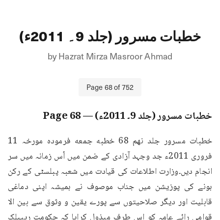
خطبات مسرور (جلد 9۔ 2011ء)
by
Hazrat Mirza Masroor Ahmad
Page
68
of
752
خطبات مسرور (جلد 9۔ 2011ء)
— Page
68
خطبات مسرور جلد نهم 68 خطبه جمعه فرمودہ مورخہ 11 
فروری 2011ء جد وجہد آزادی کے ضمن میں اُس زمانہ میں سر 
انجام دیں۔وزارت اطلاعات کی قیادت میں شعبہ پبلسٹی کے رکن 
ہونے کی پوزیشن میں جناب موصوف نے ہمیشہ اپنی دماغی 
قابلیت اور دیگر صلاحیتوں سے پورے یقین و وثوق سے بین الا 
قوامی رائے عامہ کو اس طرف مبذول کرایا کہ حکومت ریپبلک 