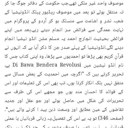
موصوف واحد غیر ملکی تھے۔جب حکومت کے دفاتر جوگ جا کر 
تہ منتقل ہوئے تو بعد میں موصوف ریڈیور پبلک انڈونیشیا کے 
شعبہ نشر و اشاعت سے منسلک ہو کر اُردو کے پروگرام میں 
نہایت عمدگی سے فرائض سر انجام دیتے رہے۔بعد میں اپنے 
فرائض بحیثیت انچارج احمد یہ مسلم مشن انڈو نیشیا انجام 
دینے لگے۔انڈونیشیا کے پہلے صدر جن کا ذکر آیا ہے کہ انہوں نے 
قرآنِ کریم بھی پڑھا تو احمدیوں سے پڑھا، وہ اپنی کتاب جس کا 
نام انڈو نیشین میں Di Bawa Bendera Revolusi ہے، 
تحریر کرتے ہیں کہ ”اگرچہ میں احمدیت کے بعض مسائل سے 
متفق نہیں بلکہ انکار کرتا ہوں، تب بھی اس کی تعلیمات اور اس 
کے فوائد کا احسان مند ہوں جو مجھے اس کی طرف سے 
تحریرات کی شکل میں حاصل ہوئے اور جو عقل اور جدید 
تقاضوں کے عین مطابق اور وسعت ذہن پید ا کرنے والے ہیں“۔
(صفحہ 346) تو یہ ہے اس کی تفصیل۔یہ زبانی قربانیاں یا عملی 
قربانیاں ہی نہیں تھیں یا صرف مشورے کی حد تک نہیں بلکہ 