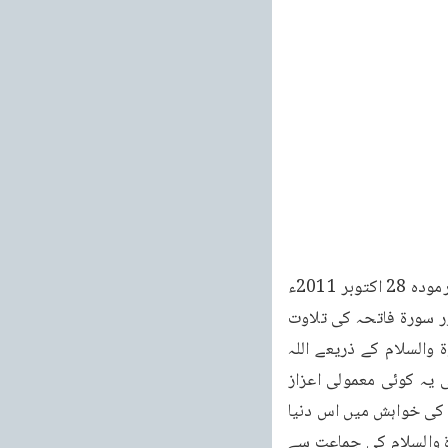
خطبات مسرور جلد نهم 535 43 خطبه جمعه فرمودہ مورخہ 28 اکتوبر 2011ء خطبہ جمعہ فرمودہ 28 اکتوبر 2011ء 
بمطابق 28 اخاء 1390 ہجری شمسی بمقام مسجد بیت الفتوح لندن، (برطانیہ) تشہد و تعوذ اور سورۃ فاتحہ کی تلاوت 
کے بعد حضور انور ایدہ اللہ تعالیٰ بنصرہ العزیز نے فرمایا: حضرت مسیح موعود علیہ الصلوۃ والسلام کے ذریعے اللہ 
تعالیٰ نے جو جماعت قائم فرمائی اور اُس کو یہ اعزاز بخشا کہ وہ پہلوں کے ساتھ ملا دی گئی یہ کوئی معمولی اعزاز 
نہیں ہے، یہ کوئی معمولی جماعت نہیں ہے۔ہزاروں لاکھوں نیک فطرت مسلمان اس زمانے کے پانے کی خواہش میں اس دنیا 
سے رخصت ہو گئے۔پس ہم میں سے ہر ایک کو جو اپنے آپ کو حضرت مسیح موعود علیہ الصلوۃ والسلام کی جماعت سے 