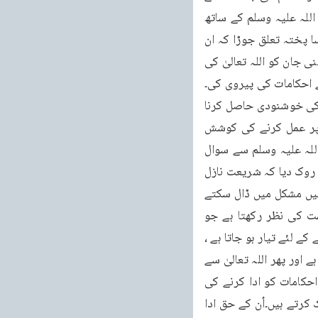
منسوب کرتا ہے اُن باتوں پر غور کرنے کی ضرورت ہے جن پر پہلوں نے عمل کیا۔آنحضرت صلی اللہ علیہ وسلم کے ساتھ 
بیعت کا تعلق جوڑا۔آپ کی امت میں شامل ہوئے اور آپ کی تربیت کے زیر اثر اللہ تعالیٰ سے ایسا پختہ تعلق جوڑا کہ ان 
لوگوں کے بارے میں اللہ تعالیٰ فرماتا ہے مَنْ يَشْرِكْ نَفْسَهُ ابْتِغَاءَ مَرْضَاتِ اللهِ (البقرة : 208) جو اپنی جان کو اللہ تعالیٰ کی 
ے احکامات کی پیروی کی۔
اپنی جان کو بھی مشکل میں ڈالا اور اُس کی کوئی پرواہ نہیں کی۔اُن کا مقصد صرف اللہ تعالیٰ کی خوشنودی حاصل کرنا 
ہو تا تھا اور پھر اللہ تعالیٰ بھی انہیں بے انتہا نواز تا رہا۔صحابہ کرام قرآنِ کریم کے احکامات پر عمل کرنے کی کوشش 
کرتے تھے بلکہ انہیں اس حد تک اللہ تعالیٰ کی رضا کے حصول کا شوق تھا کہ آنحضرت صلی اللہ علیہ وسلم سے سوال 
کرتے تھے کہ کس طرح نیکیاں کریں۔بعض اس حد تک سوال پوچھتے تھے کہ اللہ تعالیٰ نے انہیں روک دیا کہ شریعت نازل 
ہو رہی ہے تم سوال نہ کرو۔کیونکہ اگر بعض تمہارے سوالات پر تمہیں احکامات مل جائیں تو تمہیں مشکل میں ڈال سکتے 
ہیں۔پس اللہ تعالیٰ رَسُوفُ بِالْعِبَادِ ہے۔اللہ تعالیٰ اپنے بندوں پر بہت مہربان ہے۔اپنی خاص رحمت کی نظر رکھتا ہے جو 
بندے کو تکلیف سے بچاتی ہے ، اُس بندے کو جو اللہ تعالیٰ کی رضا کی خاطر ہر تکلیف کو اُٹھانے کے لئے تیار ہو جاتا ہے ، 
اُس کے احکامات پر عمل کرنے کے لئے تیار ہو جاتا ہے اللہ تعالیٰ بھی اُس پر خاص شفقت فرماتا ہے اور پھر اللہ تعالیٰ سے 
پختہ تعلق جوڑنے والے بھی اپنے ماحول میں خدا تعالیٰ کی صفات کے پر تو بنتے ہیں۔اُن تمام احکامات کو ادا کرنے کی 
کوشش کرتے ہیں جن کا اللہ تعالیٰ نے حکم دیا ہے۔اللہ تعالیٰ کی مخلوق سے بھی شفقت کا سلوک کرتے ہیں۔اُن کے حق ادا 