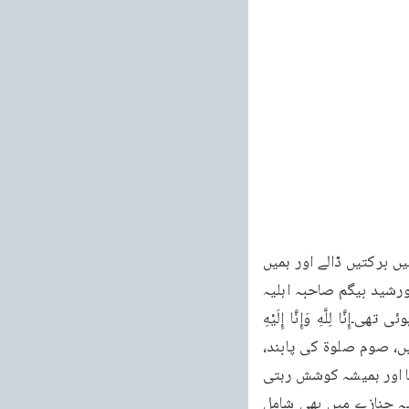
خطبات مسرور جلد نهم 534 خطبه جمعه فرمودہ مورخہ 21 اکتوبر 2011ء ہماری کوششوں میں برکتیں ڈالے اور ہمیں 
ان ترقیات کے نظارے بھی دکھائے۔نماز کے بعد میں آج ایک جنازہ غائب پڑھاؤں گا جو مکرمہ خورشید بیگم صاحبہ اہلیہ 
چوہدری غلام قادر صاحب آف کھیوہ باجوہ ضلع سیالکوٹ کا ہے۔4 اکتوبر کو ان کی وفات ہوئی تھی۔إِنَّا لِلَّهِ وَإِنَّا إِلَيْهِ 
رَاجِعُوْنَ۔بطور صدر لجنہ کھیوہ باجوہ لمبا عرصہ خدمت کی توفیق پائی۔تہجد گزار خاتون تھیں، صوم صلوۃ کی پابند، 
قرآنِ کریم کی تلاوت کرنے والی۔بچوں کو نمازوں کا پابند اور قرآنِ کریم کی تلاوت کا عادی بنایا اور ہمیشہ کوشش رہتی 
تھی۔موصیہ تھیں۔ان کے ایک بیٹے محمد اقبال صاحب ہیں جو مڈغاسکر میں ہمارے مبلغ ہیں۔یہ جنازے میں بھی شامل 