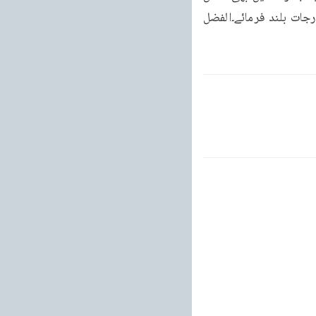
نہیں ہو سکے۔ان کی نماز جنازہ غائب انشاء اللہ نماز کے بعد پڑھاؤں گا۔اللہ تعالیٰ مرحومہ کے درجات بلند فرمائے۔الفضل 