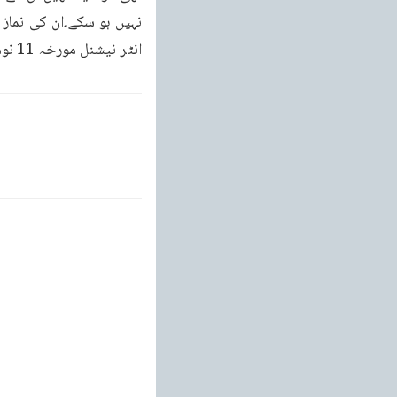
انٹر نیشنل مورخہ 11 نومبر تا 17 نومبر 2011 ، جلد 18 شماره 45 صفحہ 5 تا 9)