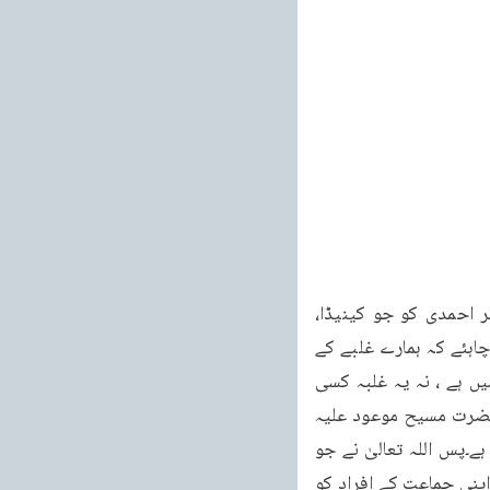
خطبات مسرور جلد نهم 329 خطبہ جمعہ فرمودہ مورخہ یکم جولائی 2011ء پس ہمیشہ ہر احمدی کو جو کینیڈا، 
امریکہ یا یورپ کے امیر ممالک میں رہتا ہے یا دنیا کے کسی بھی ملک میں رہتا ہے یہ یاد رکھنا چاہئے کہ ہمارے غلبے کے 
ہتھیار نہ مغربی ملکوں میں آنا ہے، نہ یہاں کی آسانیاں ہیں اور آسائشوں کے ساتھ یہاں رہنے میں ہے ، نہ یہ غلبہ کسی 
دولت سے ہونا ہے ، نہ یہ غلبہ کسی دنیاوی کوشش سے ہونا ہے بلکہ غلبے کے ہتھیار جیسا کہ حضرت مسیح موعود علیہ 
الصلوۃ والسلام نے فرمایا ہے کہ تقویٰ میں بڑھنا ہے۔اور اس تقویٰ میں بڑھنے سے یہ غلبہ ہونا ہے۔پس اللہ تعالیٰ نے جو 
حضرت مسیح موعود علیہ الصلوۃ والسلام کو سال کے چند دن لوگوں کو ایک جگہ جمع کر کے، اپنی جماعت کے افراد کو 