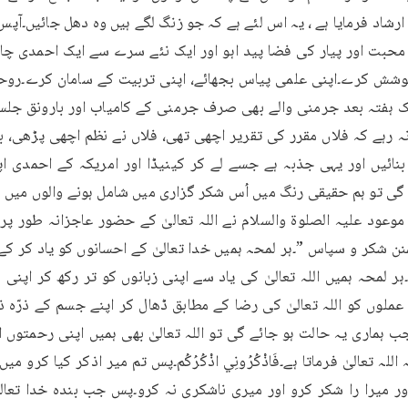
للہ تعالیٰ فرماتا ہے۔فَاذْكُرُونِي اذْكُرُكُم۔پس تم میر اذکر کیا کرو م