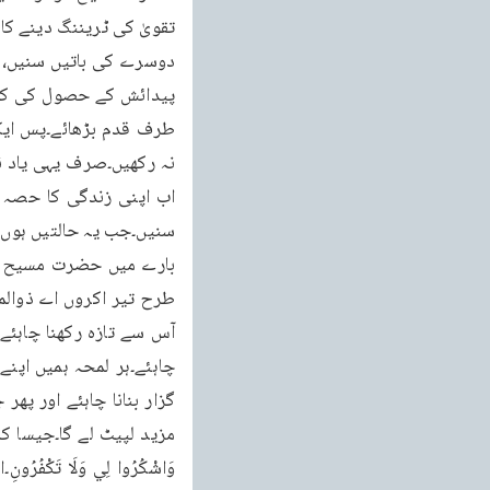
مزید لپیٹ لے گا۔جیسا کہ ا