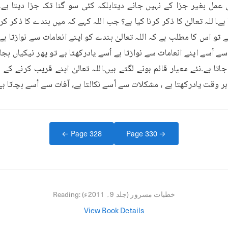
تا ہے۔نئے معیار قائم ہونے لگتے ہیں۔اللہ تعالیٰ اپنے قریب کرنے کے ن
ہر وقت یادرکھتا ہے ، مشکلات سے اُسے نکالتا ہے، آفات سے اُسے بچاتا ہے
← Page
328
Page
330
→
خطبات مسرور (جلد 9۔ 2011ء)
Reading:
View Book Details