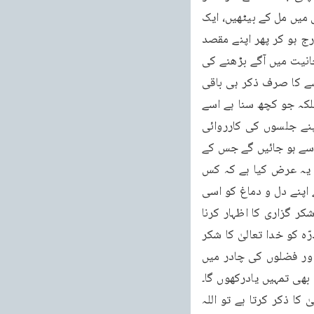
تقویٰ کی ٹریننگ دینے کا ارشاد فرمایا ہے ، یہ اس لئے ہے کہ جو زنگ لگے ہیں وہ دھل جائیں۔آپس میں مل کے بیٹھیں، ایک 
دوسرے کی باتیں سنیں، محبت اور پیار کی فضا پید اہو اور ایک نئے سرے سے ایک احمدی چارج ہو کر پھر اپنے مقصد 
پیدائش کے حصول کی کوشش کرے۔اپنی علمی پیاس بجھائے، اپنی تربیت کے سامان کرے۔روحانیت میں آگے بڑھنے کی 
طرف قدم بڑھائے۔پس ایک ہفتہ بعد جرمنی والے بھی صرف جرمنی کے کامیاب اور بارونق جلسے کا صرف ذکر ہی باقی 
نہ رکھیں۔صرف یہی یاد نہ رہے کہ فلاں مقرر کی تقریر اچھی تھی، فلاں نے نظم اچھی پڑھی، بلکہ جو کچھ سنا ہے اسے 
اب اپنی زندگی کا حصہ بنائیں اور یہی جذبہ ہے جسے لے کر کینیڈا اور امریکہ کے احمدی اپنے جلسوں کی کارروائی 
سنیں۔جب یہ حالتیں ہوں گی تو ہم حقیقی رنگ میں اُس شکر گزاری میں شامل ہونے والوں میں سے ہو جائیں گے جس کے 
بارے میں حضرت مسیح موعود علیہ الصلوۃ والسلام نے اللہ تعالیٰ کے حضور عاجزانہ طور پر یہ عرض کیا ہے کہ کس 
طرح تیر اکروں اے ذوالمنن شکر و سپاس ”۔ہر لمحہ ہمیں خدا تعالیٰ کے احسانوں کو یاد کر کے اپنے دل و دماغ کو اسی 
آس سے تازہ رکھنا چاہئے۔ہر لمحہ ہمیں اللہ تعالیٰ کی یاد سے اپنی زبانوں کو تر رکھ کر اپنی شکر گزاری کا اظہار کرنا 
چاہئے۔ہر لمحہ ہمیں اپنے عملوں کو اللہ تعالیٰ کی رضا کے مطابق ڈھال کر اپنے جسم کے ذرّہ ذرّہ کو خدا تعالیٰ کا شکر 
گزار بنانا چاہئے اور پھر جب ہماری یہ حالت ہو جائے گی تو اللہ تعالیٰ بھی ہمیں اپنی رحمتوں اور فضلوں کی چادر میں 
یں بھی تمہیں یادرکھوں گا۔
وَاشْكُرُوا لِي وَلَا تَكْفُرُونِ۔اور میرا را شکر کرو اور میری ناشکری نہ کرو۔پس جب بندہ خدا تعالیٰ کا ذکر کرتا ہے تو اللہ 