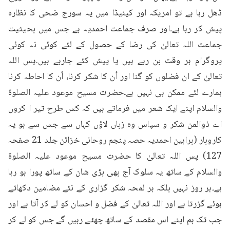
ڈھل رہا ہے تو امریکہ اور کینیڈا میں یہ سورج ضحی کا نظارہ 
پیش کر رہا ہے۔اور صرف جماعت احمدیہ ہے جس میں بحیثیت 
جماعت اللہ تعالیٰ کی رضا کے حصول کے لئے کوئی نہ کوئی 
پروگرام ہر وقت بن رہے ہیں یا پیش کئے جارہے ہیں۔پس اللہ 
تعالیٰ کے ان فضلوں کو گنا اور اُن کا شکر کرنا، اُن کا احاطہ کرنا 
ہمارے لئے ممکن ہی نہیں ہے۔حضرت مسیح موعود علیہ الصلوۃ 
والسلام اپنے ایک شعر میں فرماتے ہیں کہ کس طرح تیر ا کروں 
اے ذوالمن شکر و سپاس وہ زباں لاؤں کہاں سے جس سے ہو یہ 
کاروبار (براہین احمدیہ حصہ پنجم روحانی خزائن جلد 21 صفحہ 
127) پس اللہ تعالیٰ کا حضرت مسیح موعود علیہ الصلوۃ 
والسلام کے ساتھ یہ سلوک آج بھی بڑی شان کے ساتھ پورا ہو رہا 
ہے۔ہر روز نہیں بلکہ ہر لمحہ شکر گزاری کے نئے مضامین دکھاتے 
ہوئے گزرتا ہے اور اللہ تعالیٰ کے فضل و احسان کو لے کر آتا ہے اور 
جب تک ہم اپنے اس مقصد کے ساتھ چھٹے رہیں گے جس کو لے کر 