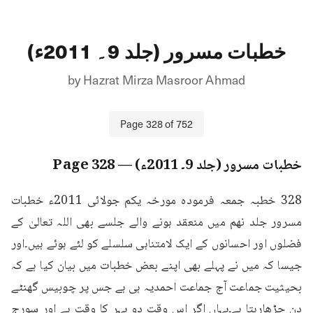
خطبات مسرور (جلد 9۔ 2011ء)
by
Hazrat Mirza Masroor Ahmad
Page
328
of
752
خطبات مسرور (جلد 9۔ 2011ء)
— Page
328
328 خطبہ جمعہ فرمودہ مورخہ یکم جولائی 2011ء خطبات 
مسرور جلد نهم میں منعقد ہونے والے جلسے بھی اللہ تعالیٰ کے 
فضلوں اور احسانوں کے ایک لامتناہی سلسلے کو لئے ہوئے ہیں۔اور 
جیسا کہ میں نے پہلے بھی اپنے بعض خطبات میں بیان کیا ہے کہ 
بحیثیت جماعت آج جماعت احمدیہ ہی ہے جس پر چوبیس گھنٹے 
دن چڑھارہتا ہے۔یہاں اگر اس وقت دو پہر کا وقت ہے اور سورج 