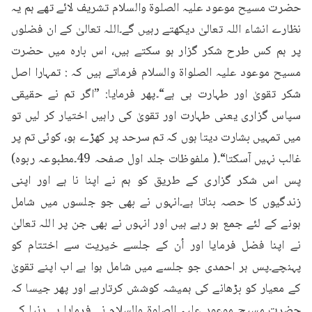
حضرت مسیح موعود علیہ الصلوۃ والسلام تشریف لائے تھے ہم یہ 
نظارے انشاء اللہ تعالیٰ دیکھتے رہیں گے۔اللہ تعالیٰ کے ان فضلوں 
پر ہم کس طرح شکر گزار ہو سکتے ہیں، اس بارہ میں حضرت 
مسیح موعود علیہ الصلواۃ والسلام فرماتے ہیں کہ : تمہارا اصل 
شکر تقویٰ اور طہارت ہی ہے“۔پھر فرمایا: ”اگر تم نے حقیقی 
سپاس گزاری یعنی طہارت اور تقویٰ کی راہیں اختیار کر لیں تو 
میں تمہیں بشارت دیتا ہوں کہ تم سرحد پر کھڑے ہو، کوئی تم پر 
غالب نہیں آسکتا“۔( ملفوظات جلد اول صفحہ 49۔مطبوعہ ربوہ) 
پس اس شکر گزاری کے طریق کو ہم نے اپنا نا ہے اور اپنی 
زندگیوں کا حصہ بناتا ہے۔انہوں نے بھی جو جلسوں میں شامل 
ہونے کے لئے جمع ہو رہے ہیں اور انہوں نے بھی جن پر اللہ تعالیٰ 
نے اپنا فضل فرمایا اور اُن کے جلسے خیریت سے اختتام کو 
پہنچے۔پس ہر احمدی جو جلسے میں شامل ہوا ہے اب اپنے تقویٰ 
کے معیار کو بڑھانے کی ہمیشہ کوشش کرتارہے اور پھر جیسا کہ 
حضرت مسیح موعود علیہ الصلوۃ والسلام نے فرمایا ہے دنیا کی 