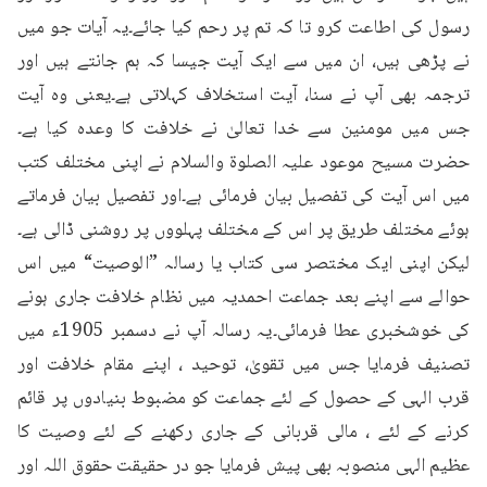
رسول کی اطاعت کرو تا کہ تم پر رحم کیا جائے۔یہ آیات جو میں 
نے پڑھی ہیں، ان میں سے ایک آیت جیسا کہ ہم جانتے ہیں اور 
ترجمہ بھی آپ نے سنا، آیت استخلاف کہلاتی ہے۔یعنی وہ آیت 
جس میں مومنین سے خدا تعالیٰ نے خلافت کا وعدہ کیا ہے۔
حضرت مسیح موعود علیہ الصلوۃ والسلام نے اپنی مختلف کتب 
میں اس آیت کی تفصیل بیان فرمائی ہے۔اور تفصیل بیان فرماتے 
ہوئے مختلف طریق پر اس کے مختلف پہلووں پر روشنی ڈالی ہے۔
لیکن اپنی ایک مختصر سی کتاب یا رسالہ ”الوصیت“ میں اس 
حوالے سے اپنے بعد جماعت احمدیہ میں نظام خلافت جاری ہونے 
کی خوشخبری عطا فرمائی۔یہ رسالہ آپ نے دسمبر 1905ء میں 
تصنیف فرمایا جس میں تقویٰ، توحید ، اپنے مقام خلافت اور 
قرب الہی کے حصول کے لئے جماعت کو مضبوط بنیادوں پر قائم 
کرنے کے لئے ، مالی قربانی کے جاری رکھنے کے لئے وصیت کا 
عظیم الہی منصوبہ بھی پیش فرمایا جو در حقیقت حقوق اللہ اور 