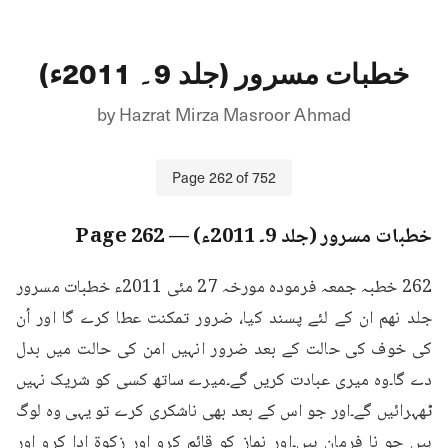
خطبات مسرور (جلد 9۔ 2011ء)
by
Hazrat Mirza Masroor Ahmad
Page
262
of
752
خطبات مسرور (جلد 9۔ 2011ء)
— Page
262
262 خطبہ جمعہ فرمودہ مورخہ 27 مئی 2011ء خطبات مسرور 
جلد نهم ان کے لئے پسند کیا، ضرور تمکنت عطا کرے گا اور اُن 
کی خوف کی حالت کے بعد ضرور انہیں امن کی حالت میں بدل 
دے گا۔وہ میری عبادت کریں گے۔میرے ساتھ کسی کو شریک نہیں 
ٹھہرائیں گے۔اور جو اس کے بعد بھی ناشکری کرے تو یہی وہ لوگ 
ہیں جو نا فرمان ہیں۔اور نماز کو قائم کرو اور زکوۃ ادا کرو اور 