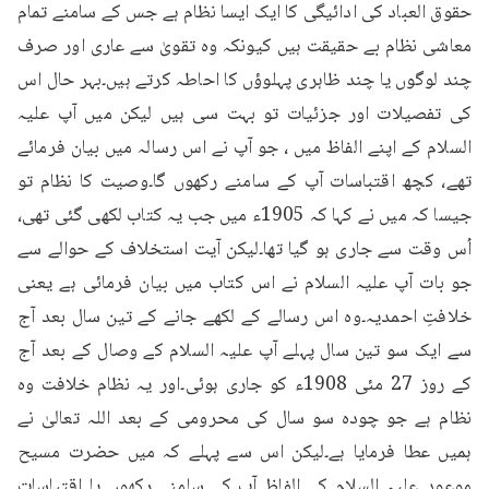
حقوق العباد کی ادائیگی کا ایک ایسا نظام ہے جس کے سامنے تمام 
معاشی نظام بے حقیقت ہیں کیونکہ وہ تقویٰ سے عاری اور صرف 
چند لوگوں یا چند ظاہری پہلوؤں کا احاطہ کرتے ہیں۔بہر حال اس 
کی تفصیلات اور جزئیات تو بہت سی ہیں لیکن میں آپ علیہ 
السلام کے اپنے الفاظ میں ، جو آپ نے اس رسالہ میں بیان فرمائے 
تھے، کچھ اقتباسات آپ کے سامنے رکھوں گا۔وصیت کا نظام تو 
جیسا کہ میں نے کہا کہ 1905ء میں جب یہ کتاب لکھی گئی تھی، 
اُس وقت سے جاری ہو گیا تھا۔لیکن آیت استخلاف کے حوالے سے 
جو بات آپ علیہ السلام نے اس کتاب میں بیان فرمائی ہے یعنی 
خلافتِ احمدیہ۔وہ اس رسالے کے لکھے جانے کے تین سال بعد آج 
سے ایک سو تین سال پہلے آپ علیہ السلام کے وصال کے بعد آج 
کے روز 27 مئی 1908ء کو جاری ہوئی۔اور یہ نظام خلافت وہ 
نظام ہے جو چودہ سو سال کی محرومی کے بعد اللہ تعالیٰ نے 
ہمیں عطا فرمایا ہے۔لیکن اس سے پہلے کہ میں حضرت مسیح 
موعود علیہ السلام کے الفاظ آپ کے سامنے رکھوں یا اقتباسات 