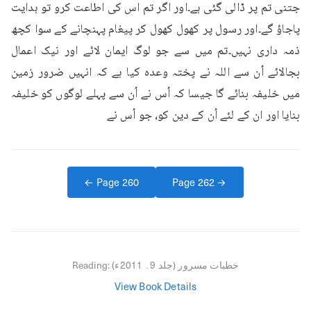
جتنی تم پر ڈالی گئی ہے۔اور اگر تم اس کی اطاعت کرو تو ہدایت 
پاجاؤ گے۔اور رسول پر کھول کھول کر پیغام پہنچانے کے سوا کچھ 
ذمہ داری نہیں۔تم میں سے جو لوگ ایمان لائے اور نیک اعمال 
بجالائے اُن سے اللہ نے پختہ وعدہ کیا ہے کہ انہیں ضرور زمین 
میں خلیفہ بنائے گا جیسا کہ اُس نے اُن سے پہلے لوگوں کو خلیفہ 
بنایا اور ان کے لئے اُن کے دین کو، جو اُس نے
← Page
260
Page
262
→
خطبات مسرور (جلد 9۔ 2011ء)
Reading:
View Book Details