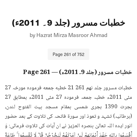
خطبات مسرور (جلد 9۔ 2011ء)
by
Hazrat Mirza Masroor Ahmad
Page
261
of
752
خطبات مسرور (جلد 9۔ 2011ء)
— Page
261
خطبات مسرور جلد نهم 261 21 خطبه جمعه فرمودہ مورخہ 27 
مئی 2011ء خطبہ جمعہ فرمودہ 27 مئی 2011ء بمطابق 27 
ہجرت 1390 ہجری شمسی بمقام مسجد بیت الفتوح لندن، 
(برطانیہ) تشہد و تعوذ اور سورۃ فاتحہ کی تلاوت کے بعد حضور 
انور ایدہ اللہ تعالیٰ بنصرہ العزیز نے ان آیات کی تلاوت فرمائی: وَ 
أَقْسَمُوا بِاللهِ جَهْدَ أَيْمَانِهِمْ لَبِنْ اَمَرْتَهُمْ لَيَخْرُجُنَّ قُلْ لَا تُقْسِمُوا ۚ طَاعَةٌ 