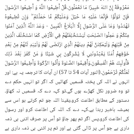
مَعْرُوفَةٌ إِنَّ اللهَ خَبِيرًا مَا تَعْمَلُونَ۔قُلْ أَطِيعُوا اللَّهَ وَ أَطِيعُوا الرَّسُولَ 
فَإِنْ تَوَلَّوْا فَإِنَّمَا عَلَيْهِ مَا حُيْلَ وَعَلَيْكُمْ مَّا حَمَلْتُمْ ۖ وَإِن تُطِيعُوهُ 
تَهْتَدُوا وَمَا عَلَى الرَّسُولِ إِلَّا الْبَلَاغُ الْمُبِينُ - وَعَدَ اللَّهُ الَّذِينَ آمَنُوا 
مِنْكُمْ وَ عَمِلُوا الصّلِحَتِ لَيَسْتَخْلِفَنَّهُمْ فِي الْأَرْضِ كَمَا اسْتَخْلَفَ الَّذِينَ 
مِنْ قَبْلِهِمْ وَلَيُمَكِنَنَّ لَهُمْ دِينَهُمُ الَّذِي ارْتَضَى لَهُمْ وَلَيُبَدِ لَنَّهُمْ مِنْ بَعْدِ 
خَوْفِهِمْ أَمَنًا يَعْبُدُونَنِي لَا يُشْرِكُونَ بِي شَيْئًا وَ مَنْ كَفَرَ بَعْدَ ذَلِكَ 
فَأُولَبِكَ هُمُ الْفَسِقُونَ۔وَأَقِيمُوا الصَّلوةَ وَأَتُوا الزَّكَوةَ وَأَطِيعُوا الرَّسُولَ 
لَعَلَّكُمْ تُرْحَمُونَ۔(النور آیات 54 تا 57) ان آیات کا ترجمہ یہ ہے: اور 
انہوں نے اللہ کی پختہ قسمیں کھائیں کہ اگر تو انہیں حکم دے 
تو وہ ضرور نکل کھڑے ہوں گے۔تو کہہ دے کہ قسمیں نہ کھاؤ۔
دستور کے مطابق اطاعت کرو۔یقینا اللہ جو تم کرتے ہو اس سے 
ہمیشہ باخبر رہتا ہے۔کہہ دے کہ اللہ کی اطاعت کرو اور رسول 
کی اطاعت کرو۔پس اگر تم پھر جاؤ تو اُس پر صرف اتنی ہی ذمہ 
داری ہے جو اُس پر ڈالی گئی ہے اور تم پر اتنی ہی ذمہ داری ہے 