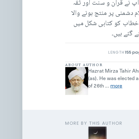
پ نے قرآن و سنت اور ثقہ
م دشمنی پر منتج ہونے والا
س خطاب کو کتابی شکل میں
 گئے ہیں۔
155
pa
LENGTH
ABOUT AUTHOR
Hazrat Mirza Tahir A
(as). He was elected 
of 26th ...
more
MORE BY THIS AUTHOR