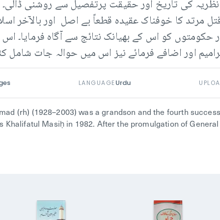
 نظریہ کی تاریخ اور حقیقت پرتفصیل سے روشنی ڈالی۔ آ
ل مرتد کا خوفناک عقیدہ قطعاً بے اصل اور بالآخر اسلا
ر حکومتوں کو اس کے بھیانک نتائج سے آگاہ فرمایا۔ ا
یم اور اضافے فرمائے نیز اس میں حوالہ جات شامل کئے
ges
Urdu
LANGUAGE
UPLO
hmad (rh) (1928–2003) was a grandson and the fourth succes
as Khalifatul Masiḥ in 1982. After the promulgation of Gener