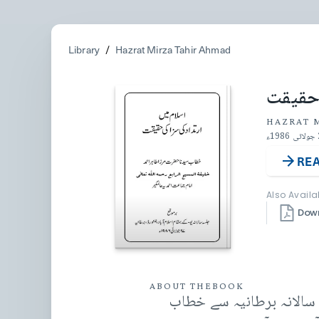
Library
/
Hazrat Mirza Tahir Ahmad
 حقیقت
HAZRAT 
REA
Also Availa
Dow
ABOUT THE
BOOK
ح الرابع رحمہ اللہ تعالیٰ نے 27 جولائی 1986ء کو جلسہ سالانہ برطانیہ سے خطاب