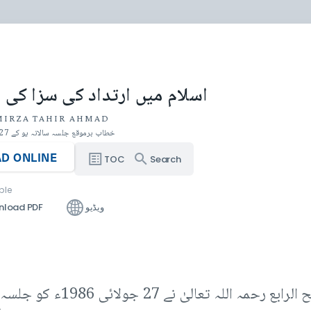
اسلام میں ارتداد کی سزا کی
MIRZA TAHIR AHMAD
خطاب برموقع جلسہ سالانہ یو کے 27 جولائی 1986ء
D ONLINE
TOC
Search
ble
ویڈیو
nload PDF
حضرت مرزا طاہر احمد، خلیفۃ المسی