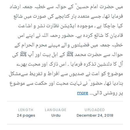
میں حضرت امام حسین ؓ کے حوالہ سے خطبہ جمعہ ارشاد
فرمایا تھا، جسے متعدد بار کتابچے کی صورت میں شائع
کیا جاچکا ہے ، موجودہ ایڈیشن نظارت نشر و اشاعت
قادیان کا شائع کردہ ہے۔ حضور رحمہ اللہ نے اپنے اس
خطبہ جمعہ میں فضیلتوں والے مہینے محرم الحرام کے
حوالہ سے حضرت محمد ﷺ کے اہل بیت اور آپ ﷺ کی
آل کا دلنشین تذکرہ فرمایا ۔ اس نازک اور محبت بھرے
موضوع کو امت نے صدیوں سے افراط و تفریط سےمشکل
بنادیا تھا، حضور ؒ نے نہایت محبت اور حکمت سے موضوع
پر روشنی ڈالی...
more
LENGTH
LANGUAGE
UPLOADED
24
pages
Urdu
December 24, 2018