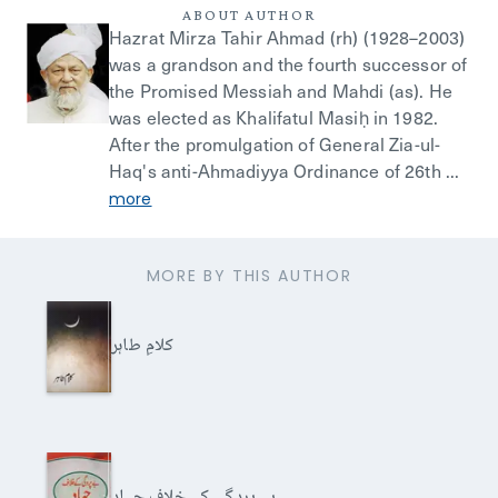
ABOUT AUTHOR
Hazrat Mirza Tahir Ahmad (rh) (1928–2003)
was a grandson and the fourth successor of
the Promised Messiah and Mahdi (as). He
was elected as Khalifatul Masiḥ in 1982.
After the promulgation of General Zia-ul-
Haq's anti-Ahmadiyya Ordinance of 26th ...
more
MORE BY THIS AUTHOR
کلامِ طاہر
بے پردگی کے خلاف جہاد