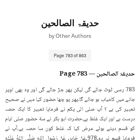
حدیقۃ الصالحین
by
Other Authors
Page
783
of
863
حدیقۃ الصالحین
— Page
783
783 رسی ٹوٹ جائے گی لیکن پھر جڑ جائے گی اور وہ بھی اوپر 
جانے میں کامیاب ہو جائے گا۔پھر پو چھا حضور کیا میں نے صحیح 
تعبیر کی ہے ؟ آپ صلی الی یکم نے فرمایا تعبیر کا ایک حصہ 
درست ہے اور ایک غلط ہے۔حضرت ابو بکر نے سة حضور صلی ایام 
کو قسم دیتے ہوئے عرض کیا کہ غلط کون سا حصہ ہے۔آپ نے 
فرمایا قسم نہ دو۔978۔عَنْ جَابِرٍ، عَنْ رَسُولِ اللهِ صَلَّى اللهُ عَلَيْهِ 