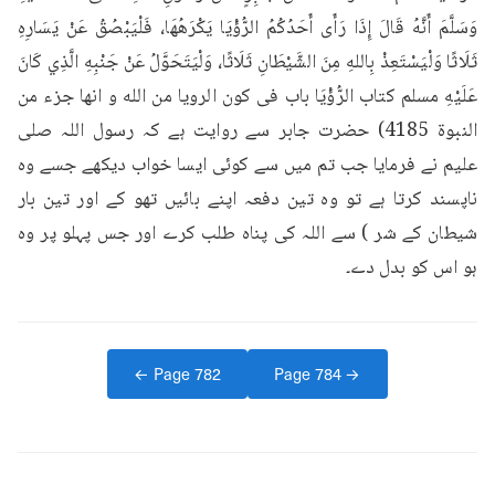
وَسَلَّمَ أَنَّهُ قَالَ إِذَا رَأَى أَحَدُكُمُ الرُّؤْيَا يَكْرَهُهَا، فَلْيَبْصُقُ عَنْ يَسَارِهِ 
ثَلَاثًا وَلْيَسْتَعِذْ بِاللهِ مِنَ الشَّيْطَانِ ثَلَاثًا، وَلْيَتَحَوَّلُ عَنْ جَنْبِهِ الَّذِي كَانَ 
عَلَيْهِ مسلم كتاب الرُّؤْيَا باب فى كون الرويا من الله و انها جزء من 
النبوة 4185) حضرت جابر سے روایت ہے کہ رسول اللہ صلی 
علیم نے فرمایا جب تم میں سے کوئی ایسا خواب دیکھے جسے وہ 
ناپسند کرتا ہے تو وہ تین دفعہ اپنے بائیں تھو کے اور تین بار 
شیطان کے شر ) سے اللہ کی پناہ طلب کرے اور جس پہلو پر وہ 
ہو اس کو بدل دے۔
← Page
782
Page
784
→