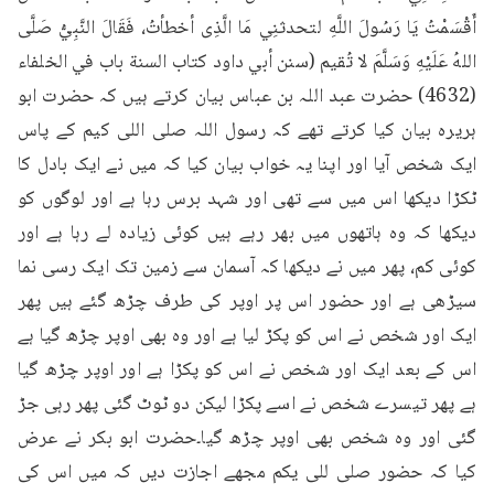
أَقْسَمْتُ يَا رَسُولَ اللَّهِ لتحدثنِي مَا الَّذِى أخطأتُ، فَقَالَ النَّبِيُّ صَلَّى 
اللهُ عَلَيْهِ وَسَلَّمَ لا تُقيم (سنن أبي داود كتاب السنة باب في الخلفاء 
(4632) حضرت عبد اللہ بن عباس بیان کرتے ہیں کہ حضرت ابو 
ہریرہ بیان کیا کرتے تھے کہ رسول اللہ صلی اللی کیم کے پاس 
ایک شخص آیا اور اپنا یہ خواب بیان کیا کہ میں نے ایک بادل کا 
ٹکڑا دیکھا اس میں سے تھی اور شہد برس رہا ہے اور لوگوں کو 
دیکھا کہ وہ ہاتھوں میں بھر رہے ہیں کوئی زیادہ لے رہا ہے اور 
کوئی کم، پھر میں نے دیکھا کہ آسمان سے زمین تک ایک رسی نما 
سیڑھی ہے اور حضور اس پر اوپر کی طرف چڑھ گئے ہیں پھر 
ایک اور شخص نے اس کو پکڑ لیا ہے اور وہ بھی اوپر چڑھ گیا ہے 
اس کے بعد ایک اور شخص نے اس کو پکڑا ہے اور اوپر چڑھ گیا 
ہے پھر تیسرے شخص نے اسے پکڑا لیکن دو ٹوٹ گئی پھر رہی جڑ 
گئی اور وہ شخص بھی اوپر چڑھ گیا۔حضرت ابو بکر نے عرض 
کیا کہ حضور صلی للی یکم مجھے اجازت دیں کہ میں اس کی 