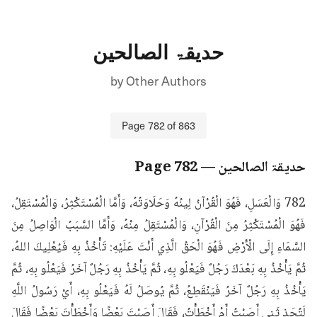
حدیقۃ الصالحین
by
Other Authors
Page
782
of
863
حدیقۃ الصالحین
— Page
782
782 وَالْعَسَلِ، فَهُوَ الْقُرْآنُ لِينُهُ وَحَلَاوَتُهُ، وَأَمَّا الْمُسْتَكْثِرُ، وَالْمُسْتَقِلُ، 
فَهُوَ الْمُسْتَكْثِرُ مِنَ الْقُرْآنِ، وَالْمُسْتَقِلُ مِنْهُ، وَأَمَّا السَّبَبُ الْوَاصِلُ مِنَ 
السَّمَاءِ إِلَى الْأَرْضِ فَهُوَ الْحَقُ الَّذِي أَنْتَ عَلَيْهِ: تَأْخُذُ بِهِ فَيُعْلِيكَ اللهُ، 
ثُمَّ يَأْخُذُ بِهِ بَعْدَكَ رَجُلٌ فَيَعْلُو بِهِ، ثُمَّ يَأْخُذُ بِهِ رَجُلٌ آخَرُ فَيَعْلُو بِهِ، ثُمَّ 
يَأْخُذُ بِهِ رَجُلٌ آخَرُ فَيَنْقَطِعُ، ثُمَّ يُوصَلُ لَهُ فَيَعْلُو بِهِ، أَيْ رَسُولُ اللَّهِ 
لَتُحَذِ ثَنِي أَصَبْتُ أَمْ أَخْطَأْتُ، فَقَالَ أَصَبْتَ بَعْضًا وَأَخْطَأْتَ بَعْضًا فَقَالَ 