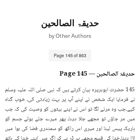
حدیقۃ الصالحین
by
Other Authors
Page
145
of
863
حدیقۃ الصالحین
— Page
145
145 حضرت ابوہریرہ بیان کرتے ہیں کہ نبی صلی اللہ علیہ وسلم 
نے فرمایا ایک شخص نے اپنے آپ پر بہت زیادتی کی، خوب گناہ 
کیے۔جب وہ مرنے لگا تو اس نے اپنے بیٹوں کو وصیت کی کہ جب 
میں مر جاؤں تو مجھے جلا دینا، پھر میرے جلے ہوئے جسم کو 
باریک پیس لینا اور میری اس راکھ کو سمندری فضا کی ہوا میں 
اڑا دینا۔خدا کی قسم مجھے یہ ڈر ہے کہ اگر میں اپنے خدا کے ہاتھ 