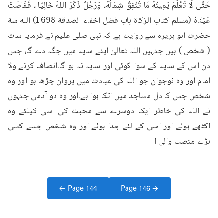
حَتَّى لَا تَعْلَمَ يَمِينُهُ مَا تُنْفِقُ شِمَالُهُ، وَرَجُلٌ ذَكَرَ اللهَ خَالِيًا ، فَفَاضَتْ 
عَيْنَاهُ (مسلم کتاب الزكاة باب فضل اخفاء الصدقة 1698) الله سة 
حضرت ابو ہریرہ سے روایت ہے کہ نبی صلی علیم نے فرمایا سات 
( شخص ) ہیں جنہیں اللہ تعالیٰ اپنے سایہ میں جگہ دے گا، جس 
دن اس کے سایہ کے سوا کوئی اور سایہ نہ ہو گا۔انصاف کرنے ولا 
امام اور وہ نوجوان جو اللہ کی عبادت میں پروان چڑھا ہو اور وہ 
شخص جس کا دل مساجد میں اٹکا ہوا ہے۔اور وہ دو آدمی جنہوں 
نے اللہ کی خاطر ایک دوسرے سے محبت کی اسی کیلئے وہ 
اکٹھے ہوئے اور اسی کے لئے جدا ہوئے اور وہ شخص جسے کسی 
بڑے منصب والی ا
← Page
144
Page
146
→