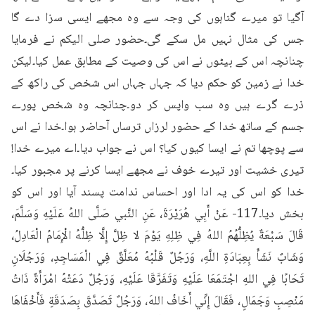
آگیا تو میرے گناہوں کی وجہ سے وہ مجھے ایسی سزا دے گا 
جس کی مثال نہیں مل سکے گی۔حضور صلی الیکم نے فرمایا 
چنانچہ اس کے بیٹوں نے اس کی وصیت کے مطابق عمل کیا۔لیکن 
خدا نے زمین کو حکم دیا کہ جہاں جہاں اس شخص کی راکھ کے 
ذرے گرے ہیں وہ سب واپس کر دو۔چنانچہ وہ شخص پورے 
جسم کے ساتھ خدا کے حضور لرزاں ترساں آحاضر ہوا۔خدا نے اس 
سے پوچھا تم نے ایسا کیوں کیا؟ اس نے جواب دیا۔اے میرے خدا! 
تیری خشیت اور تیرے خوف نے مجھے ایسا کرنے پر مجبور کیا۔
خدا کو اس کی یہ ادا اور احساس ندامت پسند آیا اور اس کو 
بخش دیا۔117- عَنْ أَبِي هُرَيْرَةَ، عَنِ النَّبي صَلَّى اللهُ عَلَيْهِ وَسَلَّمَ، 
قَالَ سَبْعَةٌ يُظِلُّهُمُ اللهُ فِي ظِلِهِ يَوْمَ لا ظِلَّ إِلَّا ظِلُّهُ الْإِمَامُ الْعَادِلُ، 
وَشَابٌ نَشَأَ بِعِبَادَةِ اللَّهِ، وَرَجُلٌ قَلْبُهُ مُعَلَّقٌ فِي الْمَسَاجِدِ، وَرَجُلَانِ 
تَحَابًا فِي اللهِ اجْتَمَعَا عَلَيْهِ وَتَفَرَّقَا عَلَيْهِ، وَرَجُلٌ دَعَتْهُ امْرَأَةٌ ذَاتُ 
مَنْصِبٍ وَجَمَالٍ، فَقَالَ إِنِّي أَخَافُ اللهَ، وَرَجُلٌ تَصَدَّقَ بِصَدَقَةٍ فَأَخْفَاهَا 