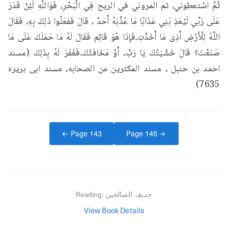
ثُمَّ اسْتعطوني، ثم المروني في الريح فِي الْبَحْرِ، فَوَاللَّهِ لَئِنْ قَدَرَ 
عَلَى رَبِّي لَيُعَذِ بَنِي عَذَابًا مَا عُذِّبَهُ أَحَدٌ ، قَالَ فَفَعَلُوا ذَلِكَ بِهِ، فَقَالَ 
اللَّهُ لِلْأَرْضِ أَذِى مَا أَخَذْتِ۔فَإِذَا هُوَ قَائِم فَقَالَ لَهُ مَا حَمَلَكَ عَلَى مَا 
صَنَعْتَ؟ قَالَ خَشْيَتُكَ يَا رَبِّ، أَوْ مَخَافَتُكَ۔فَغَفَرَ لَهُ بِذَلِكَ (مسند 
احمد بن حنبل ، مسند المكثرين من الصحابه، مسند ابی ہریرہ 
7635)
← Page
143
Page
145
→
حدیقۃ الصالحین
Reading:
View Book Details