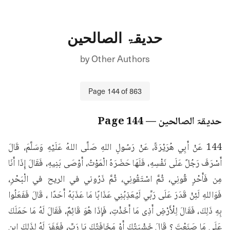
حدیقۃ الصالحین
by
Other Authors
Page
144
of
863
حدیقۃ الصالحین
— Page
144
144 عَنْ أَبِي هُرَيْرَةً، عَنْ رَسُولِ اللهِ صَلَّى اللهُ عَلَيْهِ وَسَلَّمَ، قَالَ 
أَسْرَفَ رَجُلٌ عَلَى نَفْسِهِ، فَلَهَا حَضَرَهُ الْمَوْتُ، أَوْصَى بَنِيهِ، فَقَالَ إِذَا أَنَا 
مِن فَأَحْرٍ قُونِي، ثُمَّ اسْتَقُونِي، ثُمَّ ذَرُوني في الريح في الْبَحْرِ، 
فَوَاللهِ لَئِنْ قَدَرَ عَلَى رَبِّي لَيُعَذِبُنِي عَذَابًا مَا عَذَبَهُ أَحَدًا ، قَالَ فَفَعَلُوا 
بِهِ ذَلِكَ، فَقَالَ لِلْأَرْضِ أَذِى مَا أَخَذْتِ، فَإِذَا هُوَ قَائِمٌ، فَقَالَ لَهُ مَا حَمَلَكَ 
عَلَى مَا صَنَعْتَ ؟ قَالَ خَشْيَتُكَ أَوْ مَخَافَتُكَ يَا رَبِّ، فَغَفَرَ لَهُ لِذَلِكَ ابن 