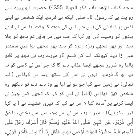
ماجه کتاب الزهد باب ذكر التوبة 4255) حضرت ابوہریرہ سے 
روایت ہے کہ رسول اللہ صلی الیکم نے فرمایا ایک شخص نے اپنے 
نفس پر زیادتی کی پس جب اس کی موت کا وقت آیا اس نے اپنے 
بیٹوں کو وصیت کی اور کہا کہ جب میں مر جاؤں تم مجھ کو جلا 
دینا اور پھر مجھے ریزہ ریزہ کر دینا پھر مجھے ہوا میں سمندر 
میں اڑا دینا کیونکہ اللہ کی قسم اگر میرے رب نے مجھ پر قابو 
پالیا وہ ضرور مجھے ایسا عذاب دے گا کہ جو اس نے کسی کو نہ 
دیا ہو گا۔فرمایا انہوں نے اس کے ساتھ ایسا ہی کیا۔اس (اللہ 
تعالیٰ) نے زمین سے کہا جو تو نے لیا ہے وہ دے دے تو دیکھو وہ 
شخص کھڑا تھا۔اس (اللہ) نے اس کو کہا کہ تجھے کس چیز نے 
ایسا کرنے پر آمادہ کیا ؟ اس نے کہا کہ تیری خشیت نے ( یا کہا 
تیرے ڈر نے) اے میرے رب۔اس نے اس وجہ سے اسے بخش دیا۔عَنْ 
أَبِي هُرَيْرَةَ عَنِ النَّبِيِّ صَلَّى اللهُ عَلَيْهِ وَسَلَّمَ قَالَ أَسْرَفَ رَجُلٌ عَلَى 
نَفْسِهِ، فَلَمَّا حَضَرَهُ الْمَوْتُ أَوْصَى بَنِيهِ، فَقَالَ إِذَا أَنَا مِتُ، فَأَخَرٍ قُونِي، 