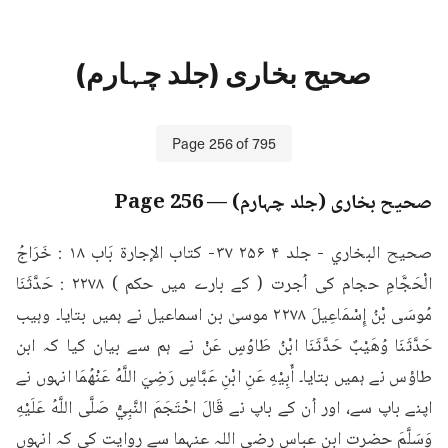
صحیح بخاری (جلد چہارم)
Page
256
of
795
صحیح بخاری (جلد چہارم)
— Page
256
صحيح البخاري - جلد ۴ ۲۵۶ ۳۷- كتاب الإجارة بَاب ۱۸ : خَرَاجُ 
الْحَجَّامِ حجام کی اُجرت ( کے بارے میں حکم ) ۲۲۷۸ : حَدَّثَنَا 
مُوسَى بْنُ إِسْمَاعِيلَ ۲۲۷۸ موسیٰ بن اسماعیل نے ہمیں بتایا۔ وہیب 
حَدَّثَنَا وُهَيْبٌ حَدَّثَنَا ابْنُ طَاوُسٍ عَنْ نے ہم سے بیان کیا کہ ابن 
طاؤس نے ہمیں بتایا۔ أَبِيْهِ عَنِ ابْنِ عَبَّاسٍ رَضِيَ اللَّهُ عَنْهُمَا انہوں نے 
اپنے باپ سے، اور اُن کے باپ نے قَالَ احْتَجَمَ النَّبِيُّ صَلَّى اللَّهُ عَلَيْهِ 
وَسَلَّمَ حضرت ابن عباس رضی اللہ عنہما سے روایت کی کہ انہوں 