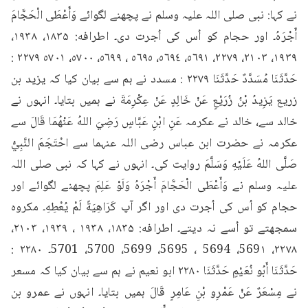
نے کہا: نبی صلی اللہ علیہ وسلم نے پچھنے لگوائے وَأَعْطَى الْحَجَّامَ 
أَجْرَهُ۔ اور حجام کو اُس کی اُجرت دی۔ اطرافه: ۱۸۳۵، ۱۹۳۸، 
۱۹۳۹، ۲۱۰۳، ۲۲۷۹، ٥٦٩١، ٥٦٩٤، ٥٦٩٥ ، ٥٦٩٩، ٥٧٠٠، ٥٧٠١ ۲۲۷۹ : 
حَدَّثَنَا مُسَدَّدٌ حَدَّثَنَا ۲۲۷۹ : مسدد نے ہم سے بیان کیا کہ یزید بن 
زریع يَزِيدُ بْنُ زُرَيْعٍ عَنْ خَالِدٍ عَنْ عِكْرِمَةَ نے ہمیں بتایا۔ انہوں نے 
خالد سے، خالد نے عکرمہ عَنِ ابْنِ عَبَّاسٍ رَضِيَ اللهُ عَنْهُمَا قَالَ سے 
عکرمہ نے حضرت ابن عباس رضی اللہ عنہما سے احْتَجَمَ النَّبِيُّ 
صَلَّى اللهُ عَلَيْهِ وَسَلَّمَ روایت کی۔ انہوں نے کہا کہ نبی صلی اللہ 
علیہ وسلم نے وَأَعْطَى الْحَجَّامَ أَجْرَهُ وَلَوْ عَلِمَ پچھنے لگوائے اور 
حجام کو اُس کی اُجرت دی اور اگر آپ كَرَاهِيَةً لَمْ يُعْطِهِ۔ مکروہ 
سمجھتے تو اُسے نہ دیتے۔ اطرافه: ۱۸۳۵، ۱۹۳۸ ، ۱۹۳۹، ۲۱۰۳، 
۲۲۷۸، 569۱، 5694 ، 5695، 5699، 5700، 5701۔ ۲۲۸۰ : 
حَدَّثَنَا أَبُو نُعَيْمٍ حَدَّثَنَا ۲۲۸۰ ابو نعیم نے ہم سے بیان کیا کہ مسعر 
نے مِسْعَرٌ عَنْ عَمْرِو بْنِ عَامِرٍ قَالَ ہمیں بتایا۔ انہوں نے عمرو بن 