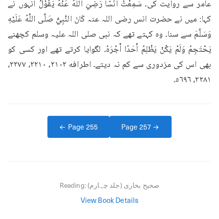
عامر سے روایت کی۔ سَمِعْتُ أَنَسًا رَضِيَ اللهُ عَنْهُ يَقُوْلُ انہوں نے 
کہا: میں نے حضرت انس رضی اللہ عنہ كَانَ النَّبِيُّ صَلَّى اللَّهُ عَلَيْهِ 
وَسَلَّمَ سے سنا۔ وہ کہتے تھے کہ نبی صلی اللہ علیہ وسلم کچھنے 
يَحْتَجِمُ وَلَمْ يَكُنْ يَظْلِمُ أَحَدًا أَجْرَهُ۔ لگوایا کرتے تھے اور کسی کو 
بھی اس کی مزدوری سے کم نہ دیتے۔ اطرافه ۲۱۰۲، ۲۲۱۰، ٢۲۷۷، 
٢٢٨١، ٥٦٩٦۔
← Page
255
Page
257
→
صحیح بخاری (جلد چہارم)
Reading:
View Book Details