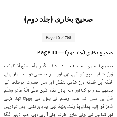
صحیح بخاری (جلد دوم)
Page
10
of
796
صحیح بخاری (جلد دوم)
— Page
10
صحيح البخاري - جلد ۲ ۱۰ ١٠ - كتاب الأذان وَلَمْ يَسْمَعْ أَذَانَا رَكِبَ 
وَرَكِبْتُ آپ صبح کو اُٹھے تھے اور اذان نہ سنی تو آپ سوار ہوئے 
خَلْفَ أَبِي طَلْحَةَ وَإِنَّ قَدَمِي لَتَمَسُّ اور میں حضرت ابوطلحہ کے 
پیچھے سوار ہو گیا اور میرا پاؤں قَدَمَ النَّبِيِّ صَلَّى اللَّهُ عَلَيْهِ وَسَلَّمَ 
قَالَ بی صلی اللہ علیہ وسلم کے پاؤں سے چھوتا تھا۔ کہتے 
فَخَرَجُوا إِلَيْنَا بِمَكَاتِلِهِمْ وَمَسَاحِيْهِمْ تھے: وہ باہر نکلے۔ اپنی ٹوکریاں 
اور کدائیں لئے ہوئے ہماری طرف چلے آ رہے تھے۔ جب انہوں فَلَمَّا 