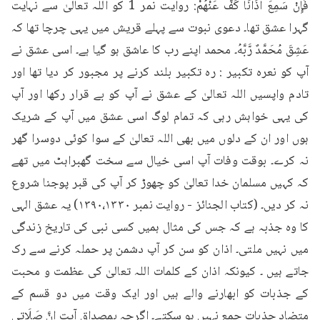
فَإِنْ سَمِعَ أَذَانَا كَفَّ عَنْهُمْ: روایت نمر 1 کو اللہ تعالیٰ سے نہایت 
گہرا عشق تھا۔ دعوی نبوت سے پہلے قریش میں یہی چرچا تھا کہ 
عَشِقَ مُحَمَّدٌ رَّبَّهُ۔ محمد اپنے رب کا عاشق ہو گیا ہے۔ اسی عشق نے 
آپ کو نعرہ تکبیر : رہ تکبیر بلند کرنے پر مجبور کر دیا تھا اور 
تادم واپسیں اللہ تعالیٰ کے عشق نے آپ کو بے قرار رکھا اور آپ 
کی یہی خواہش رہی کہ تمام لوگ اسی عشق میں آپ کے شریک 
ہوں اور ان کے دلوں میں بھی اللہ تعالیٰ کے سوا کوئی دوسرا گھر 
نہ کرے۔ بوقت وفات آپ اسی خیال سے سخت گھبراہٹ میں تھے 
کہ کہیں مسلمان خدا تعالیٰ کو چھوڑ کر آپ کی قبر پوجنا شروع 
نہ کر دیں۔ (کتاب الجنائز - روایت نمبر ۱۳۹۰،۱۳۳۰) یہ عشق الہی 
کا وہ جذبہ ہے کہ جس کی مثال ہمیں کسی نبی کی تاریخ زندگی 
میں نہیں ملتی۔ اذان کو سن کر آپ دشمن پر حملہ کرنے سے رک 
جاتے ہیں ۔ کیونکہ اذان کے کلمات اللہ تعالیٰ کی عظمت و محبت 
کے جذبات کو ابھارنے والے ہیں اور ایک وقت میں دو قسم کے 
متضاد جذبات جمع نہیں ہو سکتے۔ اگرچہ بمصداق آیت اِنَّ صَلَاتِي 