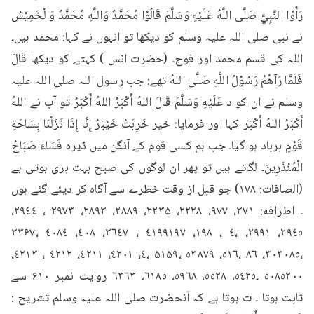
رَأَوُا النَّبِيَّ صَلَّى اللَّهُ عَلَيْهِ وَسَلَّمَ قَالُوْا مُحَمَّدٌ وَاللَّهِ مُحَمَّدٌ وَالْخَمِيْسُ 
نے نبی صلی اللہ علیہ وسلم کو دیکھا تو انہوں نے کہا: محمد ہیں۔ 
اللہ کی قسم محمد اور فوج۔ (حضرت انس ) کہتے کو دیکھا قَالَ 
فَلَمَّا رَآهُمْ رَسُوْلُ اللَّهِ صَلَّى اللهُ تھے: جب رسول اللہ صلی اللہ علیہ 
وسلم نے ان کو د عَلَيْهِ وَسَلَّمَ قَالَ اللهُ أَكْبَرُ اللهُ أَكْبَرُ تو آپ نے اللهُ 
أَكْبَرُ اللهُ أَكْبَر کہا اور فرمایا: خیر خَرِبَتْ خَيْبَرُ إِنَّا إِذَا نَزَلْنَا بِسَاحَةِ 
قَوْمٍ برباد ہو گیا۔ جب ہم کسی قوم کے آنگن میں ڈیرہ فَسَاءَ صَبَاحُ 
الْمُنْذَرِينَ۔ لگاتے ہیں تو پھر ان لوگوں کی صبح بہت بری ہوتی ہے 
(الصافات: ۱۷۸) جو قبل از وقت خطرے سے آگاہ کر دیئے گئے ہوں 
۔ اطرافه: ۳۷۱، ۹۷۷، ۲۲۲۸، ۲۲۳۵، ۲۸۸۹، ۲۸۹۳، ۲۹۷۳ ، ٢٩٤٤، 
٢٩٤٥، ٢٩٩١، ،٤ ، ١٩٨، ٤١٩٩۱۹۷ ، ٣٦٤٧، ٤٠٨، ٤٠٨٤ ،۳۳۶۷ 
،۳۰٣٠٨٥، ٨٦ ،٥١٦، ٥٣٨٧۹ ،۵۱۵۹ ،٤، ٤٢٠١، ٤٢١١، ٤٢١٢ ، ٤٢١٣، 
٥٠٨٥۲۰۰ ۔٥٤٢٥، ٥٥٢٨، ٥٩٦٨، ٦١٨٥، ٦٣٦٣ روایت نمبر ۶۱۰ سے 
ثابت ہوتا ۔ ت ہوتا ہے کہ آنحضرت صلی اللہ علیہ وسلم تشريح : 