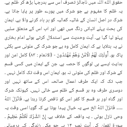
حقوق الله اللہ میں ناجائز تصرف اس سے بدرجہا بڑھ کر ظلم ہے۔ 
یہ ظلم کا مفہوم ہے جو شرک میں پورے طور پر پایا جاتا ہے۔ 
شرک در اصل انسان کے غائیہ کمالیہ کو بر باد کرنے والا ہے۔ ایمان 
کی بحث پہلے اثباتی رنگ میں تھی اور اب اس کے متعلق سلبی 
پہلو لیا گیا ہے۔ آیت وحدیث سے استدلال کرتے ہوئے امام بخاری 
نے یہ بتلایا ہے کہ ایمان کامل وہ ہے جو شرک کی ملونی سے بکلی 
پاک ہو۔ أُولَئِكَ لَهُمُ الْاَمْنُ وَهُمْ مُهْتَدُونَ - (الانعام : ۸۳) کامل امن اور 
ہدایت ایسے ہی لوگوں کا حصہ ہے۔ جن کے ایمان میں کسی قسم 
کے شرک اور ظلم کی ملونی نہ ہو۔ ایمان اس وقت تک کامل نہیں ۔ 
جب تک کہ ایک طرف اعمال صالحہ اس کے ساتھ نہیں اور 
دوسری طرف وہ ہر قسم کے ظلم سے خالی نہیں۔ کیونکہ شرک 
اور گناہ اور ہر قسم کا کفر اس کو ناقص کرتا رہتا ہے۔ فَانْزَلَ اللهُ 
۔۔۔۔۔ فَانزَلَ اللهُ الخ سے یہ خیال پیدا ہوتا ہے کہ گویا اسی وقت یہ 
وحی نازل ہوئی ۔ یہ واقعہ کے خلاف ہے۔ إِنَّ الشَّرُكَ لَظُلْمٌ عَظِيمٌ ۔ 
سورۃ لقمان کی آیت نمبر ۱۴ ہے جو مکی زندگی کے درمیانی 