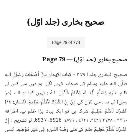
صحیح بخاری (جلد اوّل)
Page
79
of
774
صحیح بخاری (جلد اوّل)
— Page
79
صحيح البخاری جلد ا ۷۹ ٢ - كتاب الإيمان قَالَ أَصْحَابُ رَسُوْلِ اللهِ 
صَلَّى الله علیہ وسلم کے صحابہ کہنے لگے: ہم میں سے کس نے 
ظلم عَلَيْهِ وَسَلَّمَ أَيُّنَا لَمْ يَظْلِمُ فَأَنْزَلَ اللهُ : نہیں کیا تو اللہ (عز 
وجل) نے یہ وحی نازل کی :اِنَّ إِنَّ الشَّرْكَ لَظُلْمٌ عَظِيمٌ۔ (لقمان: ١٤) 
الشِّرْكَ لَظُلْمٌ عَظِيمٌ۔ شرک ہی تو ایک بہت بڑا ظلم ہے۔ اطرافه 
٣٣٦٠ ، ٣٤٢٨ ٣٤٢٩، ٤٦٢٩ ، ٤٧٧٦، 6918، 6937۔ لو تشریح : إِنَّ 
الشِّرْكَ لَظُلْمٌ عَظِيمٌ ظلم کے منے وَضْعُ الشَّيْءِ فِي غَيْرِ مَوْضِعِہ کسی 