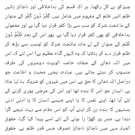
چیزکو بے کل رکھنا۔ ہر اک قسم کی بداخلاقی اور ناجائز باتیں 
ظلم اتیں ظلم کے مفہوم میں شامل ہیں۔ كُفْرٌ دُونَ كُفْر کے عنوان 
کے ما تحت شرک کو سب سے بڑا کفر قرار دیا گیا ہے اور معمولی 
بداخلاقی کو بھی کفر قرار دیا گیا ہے۔ پھر اس کے بعد ظُلْمٌ دُونَ 
ظُلم کے عنوان کے لے مات ماتحت شرک کو لوسب سے بڑھ کر 
ظلم قرار دے کر بتلایا کہ وہ کیوں گناہ عظیم ہے؟ اس لئے کہ اس 
میں اللہ تعالیٰ کے صفات خاصہ الوہیت دوسروں کی طرف 
منسوب کر دیئے جاتے ہیں۔ عبادت یعنی محبت و اطاعت جو 
دراصل اللہ تعالیٰ کا حق ہے۔ اس میں غیروں کو شریک بنا لیا جاتا 
ہے۔ انسان جو اس کا بندہ تھا اور اس کی مرضی پوری کرنے کے 
لئے آیا تھا۔ اپنے نفس کا یا اپنے جیسے انسان کا یا ادنی ادنی 
ہستیوں کا بندہ بن کر اپنے آپ کو اس مقام سے بہت نیچے گرا 
دیتا ہے، جس پر کھڑا را ہونے کے لئے اسے پیدا کیا گیا۔ حقوق 
العباد میں میں ناجائز ناجائز تصرف جس قدر ظلم ہے۔ حقوق 