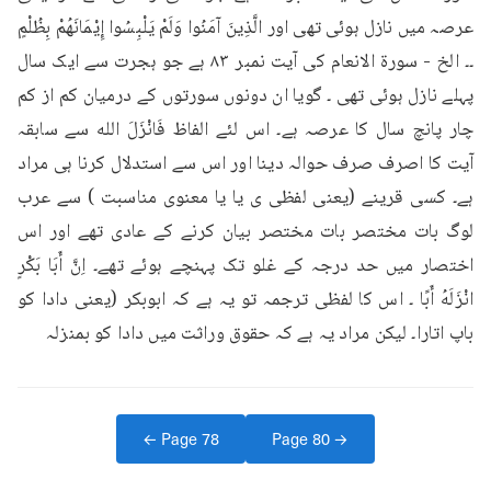
عرصہ میں نازل ہوئی تھی اور الَّذِينَ آمَنُوا وَلَمْ يَلْبِسُوا إِيْمَانَهُمْ بِظُلْمٍ 
۔۔ الخ - سورة الانعام کی آیت نمبر ۸۳ ہے جو ہجرت سے ایک سال 
پہلے نازل ہوئی تھی ۔ گویا ان دونوں سورتوں کے درمیان کم از کم 
چار پانچ سال کا عرصہ ہے۔ اس لئے الفاظ فَانْزَلَ الله سے سابقہ 
آیت کا اصرف صرف حوالہ دینا اور اس سے استدلال کرنا ہی مراد 
ہے۔ کسی قرینے (یعنی لفظی ی یا یا معنوی مناسبت ) سے عرب 
لوگ بات مختصر بات مختصر بیان کرنے کے عادی تھے اور اس 
اختصار میں حد درجہ کے غلو تک پہنچے ہوئے تھے۔ اِنَّ أَبَا بَكْرٍ 
انْزَلَهُ أَبًا ۔ اس کا لفظی ترجمہ تو یہ ہے کہ ابوبکر (یعنی دادا کو 
باپ اتارا۔ لیکن مراد یہ ہے کہ حقوق وراثت میں دادا کو بمنزلہ
← Page
78
Page
80
→