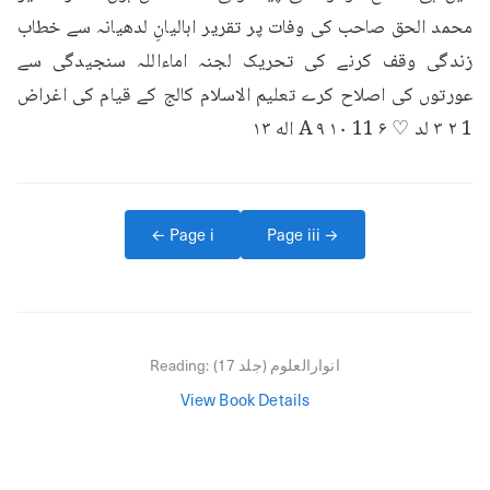
محمد الحق صاحب کی وفات پر تقریر اہالیانِ لدھیانہ سے خطاب 
زندگی وقف کرنے کی تحریک لجنہ اماءاللہ سنجیدگی سے 
عورتوں کی اصلاح کرے تعلیم الاسلام کالج کے قیام کی اغراض 
1 ۲ ۳ لد ♡ ۶ A ۹ ۱۰ 11 اله ۱۳
← Page
i
Page
iii
→
انوارالعلوم (جلد 17)
Reading:
View Book Details