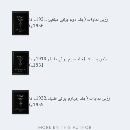
زرّیں ہدایات (جلد دوم برائے مبلغین۔1931ء تا
1956ء)
زرّیں ہدایات (جلد سوم برائے طلباء۔1916ء تا
1931ء)
زرّیں ہدایات (جلد چہارم برائے طلباء۔1932ء تا
1959ء)
MORE BY THIS AUTHOR