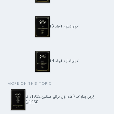
انوارالعلوم (جلد 3)
انوارالعلوم (جلد 4)
MORE ON THIS TOPIC
زرّیں ہدایات (جلد اوّل برائے مبلغین۔1915ء تا
1930ء)