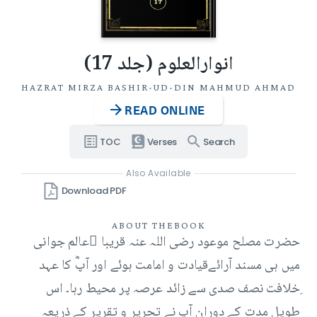
انوارالعلوم (جلد 17)
HAZRAT MIRZA BASHIR-UD-DIN MAHMUD AHMAD
READ ONLINE
TOC
Verses
Search
Also Available
Download PDF
ABOUT THE
BOOK
حضرت مصلح موعود رضی اللہ عنہ قریبا ًعالم جوانی
میں ہی مسند آرائےقیادت و امامت ہوئے اور آپؓ کا عہد
ِخلافت نصف صدی سے زائد عرصہ پر محیط رہا۔ اس
طویل مدت کے دوران آپ نے تحریر و تقریر کے ذریعہ