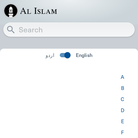
اردو
English
A
B
C
D
E
F