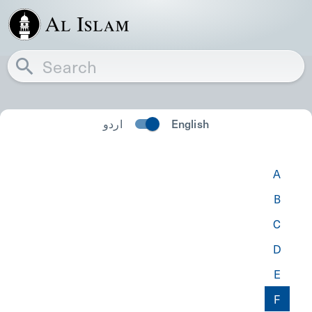
اردو
English
A
B
C
D
E
F