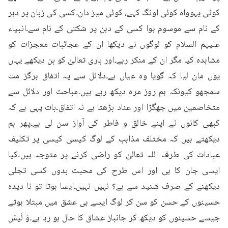
کوئی یہوواہ کوئی اونگ کہے، کوئی میز دان۔کسی کی زبان پر دہر 
کے نام سے موسوم ہوا کسی کے دہن پر شکتی کے نام سے۔انبیاء 
علیہم السلام کو لوگوں نے دیکھا ان کے عجائبات معجزات کو 
مشاہدہ کیا مگر ان کے منکر رہے۔اور باری تعالیٰ کو بن دیکھے یہاں 
یوں مان لیا کہ گویا وہ عیاں ہے۔دلائل سے یہ اتفاق ہرگز مت 
سمجھو کیونکہ ہم روز مرہ دیکھ رہے ہیں۔مباحث اور دلائل سے 
متخاصمین میں جھگڑا اور عناد بڑھتا ہے نہ اتفاق۔بات یہی ہے کہ 
کبھی کانوں نے اپنے خالق و فاطر کی آواز سن لی ہے۔پھر ہم 
دیکھتے ہیں کہ مختلف مذاہب کے لوگ کیسی کیسی پر تکلیف 
عبادات کی طرف اللہ تعالیٰ کو راضی کرنے پر متوجہ ہیں۔کیا 
ایسی جان کا ہی اور اس طرح کی محبت بدوں کسی تجلی 
دیکھنے کے صرف شنید سے ہے؟ نہیں نہیں۔ایسا ہوتا تو نا دیدہ 
حسینوں کے حسن کو سن کر لوگ ایسے ہی عشق میں مبتلا ہوتے 
جیسے حسینوں کو دیکھ کر جانباز عشاق کا حال ہو رہا ہے۔وَ لَيسَ 