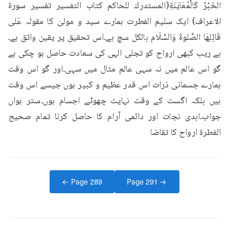
الخَبُرُ كَالْمُعَايَنَةِ(المستدرك للحاكم كتاب التفسير تفسير سورۃ 
الاعراف) ایک سلیم الفطرت ہمارے سید و مولیٰ کا مقولہ عَلى 
قَائِلِهَا الصَّلوةَ وَالسَّلَام بالکل سچ ہے۔اس تحقیق پر یقین واثق ہے۔
بے ریب کبھی ارواح کو تجلی الہی کی سعادت حاصل ہو چکی ہے 
گو اس عالم میں نہ سہی عالم مثال میں سہی۔اور گو اس وقت 
ہمارے جسمانی ذرات اس قدر عظیم و کبیر ہوں جیسے اس وقت 
ہیں بلکہ اگست کے وقت نہایت چھوٹے اجسام ہوں۔ستر ہواں 
جواب۔ابدی نجات اور دائمی آرام کا حاصل کرنا تمام صحیح 
الفطرۃ ارواح کا تقاضا
← Page
289
Page
291
→