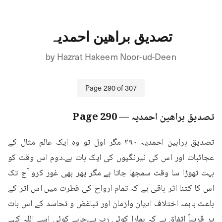
تصدیق براھین احمدیہ
by
Hazrat Hakeem Noor-ud-Deen
Page
290
of
307
تصدیق براھین احمدیہ
— Page
290
تصدیق براہین احمدیہ ۲۹۰ مگر اول تو وہ ایک عالم مثال کے 
عجائبات اور اس کی نیرنگیوں کی ایک بات ہے۔دوم اس وقت کو 
بہت تھوڑا سا وقت سمجھا جاتا ہے مگر پھر بھی غور کرو آج تک 
اس کا کتنا اثر باقی ہے کہ تمام ارواح کی فطرت میں اس اثر کے 
باعث باہمہ اختلاف ادیان وازمان اور تباغض و تحاسد کے اس بات 
پر قریباً اتفاق ہے کہ ہمارا کوئی رب ہے۔چاہے کوئی اسے اللہ کہے 