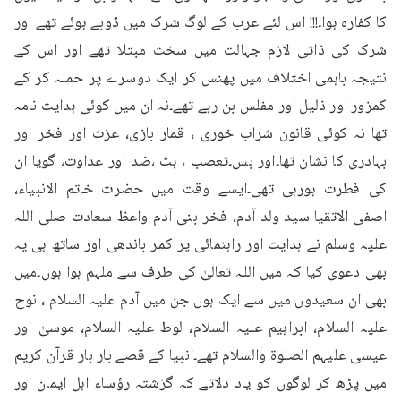
کا کفارہ ہوا۔!!! اس لئے عرب کے لوگ شرک میں ڈوبے ہوئے تھے اور 
شرک کی ذاتی لازم جہالت میں سخت مبتلا تھے اور اس کے 
نتیجہ باہمی اختلاف میں پھنس کر ایک دوسرے پر حملہ کر کے 
کمزور اور ذلیل اور مفلس بن رہے تھے۔نہ ان میں کوئی ہدایت نامہ 
تھا نہ کوئی قانون شراب خوری ، قمار بازی، عزت اور فخر اور 
بہادری کا نشان تھا۔اور بس۔تعصب ، ہٹ ،ضد اور عداوت، گویا ان 
کی فطرت ہورہی تھی۔ایسے وقت میں حضرت خاتم الانبیاء، 
اصفی الاتقیا سید ولد آدم، فخر بنی آدم واعظ سعادت صلی اللہ 
علیہ وسلم نے ہدایت اور راہنمائی پر کمر باندھی اور ساتھ ہی یہ 
بھی دعوی کیا کہ میں اللہ تعالیٰ کی طرف سے ملہم ہوا ہوں۔میں 
بھی ان سعیدوں میں سے ایک ہوں جن میں آدم علیہ السلام ، نوح 
علیہ السلام، ابراہیم علیہ السلام، لوط علیہ السلام، موسیٰ اور 
عیسی علیہم الصلوۃ والسلام تھے۔انبیا کے قصے بار بار قرآن کریم 
میں پڑھ کر لوگوں کو یاد دلاتے کہ گزشتہ رؤساء اہل ایمان اور 