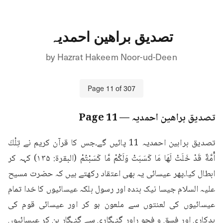
تصدیق براھین احمدیہ
by
Hazrat Hakeem Noor-ud-Deen
Page
11
of
307
تصدیق براھین احمدیہ
— Page
11
تصدیق براہین احمدیہ 11 پائیں گے۔جس کا قرآن کریم نے تِلْكَ 
أُمَّةٌ قَدْ خَلَتْ لَهَا مَا كَسَبَتْ وَلَكُمْ مَّا كَسَبْتُمْ (البقرۃ: ۱۳۵) کہہ کر 
ابطال کیا۔پھر عیسائی یہ بھی اعتقاد رکھتے ہیں کہ حضرت مسیح 
علیہ السلام جیسا نیک بندہ اور رسول بلکہ عیسائیوں کا خدا تمام 
عیسائیوں کی لعنتوں سے ملعون ہو کر اور عیسائی قوم کی 
بدکاری اور فسق و فجو راور گنہگاری سے گنہگار بن کر عیسائیوں 