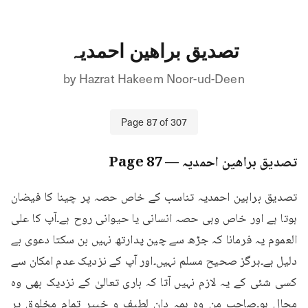
تصدیق براھین احمدیہ
by
Hazrat Hakeem Noor-ud-Deen
Page
87
of
307
تصدیق براھین احمدیہ
— Page
87
تصدیق براہین احمدیہ تناسب کے خاص حصہ پر چینا کا فیضان 
ہوتا ہے اور خاص وہی حصہ انسانی یا حیوانی روح ہے۔آپ کا علی 
العموم یہ فرمانا کہ جڑھ سے چین پدارتھ نہیں بن سکتا دعوی بے 
دلیل ہے۔ہرگز صحیح مسلم نہیں۔اور آپ کے نزدیک عدم امکان سے 
کسی شئی کے یہ لازم نہیں آتا کہ باری تعالیٰ کے نزدیک بھی وہ 
محال ہو۔صاحب من وہ ہمہ دان لطیف و خبیر تمام مخلوق پر 