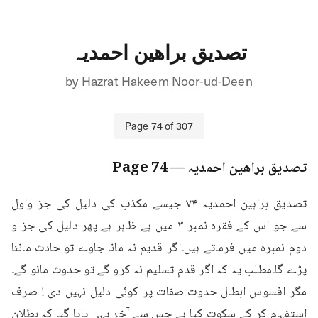
تصدیق براھین احمدیہ
by
Hazrat Hakeem Noor-ud-Deen
Page
74
of
307
تصدیق براھین احمدیہ
— Page
74
تصدیق براہین احمدیہ ۷۴ جیسے مکذب کی دلیل کی جز واول 
سے جو اس کے فقرہ نمبر ۳ میں ہے ظاہر ہے پھر دلیل کی جز و 
دوم نمبرہ میں فرماتے ہیں۔اگر قدیم نہ مانا جاوے تو حادث ماننا 
پڑے گا۔مطلب یہ کہ اگر قدم تسلیم نہ کرو گے تو حدوث مانو گے۔
مگر افسوس ابطال حدوث صفات پر کوئی دلیل نہیں دی ! صرف 
استفہام کر کے سکوت کیا ہے جس سے آخر یہی پایا گیا کہ بطلان 