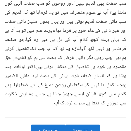
سب صفات بھی قدیم نہیں“۔اور روحوں کو سب صفات الہی کون 
مانتا ہے؟ آپ نے علوم متعارفہ میں تو یہ فرمایا تھا کہ قدیم کی 
سب ذاتی صفات قدیم ہوتی ہیں اور یہاں بدوں امتیاز ذاتی صفات 
اور غیر ذاتی کے عام طور پر فرما دیا میرے علم میں تو یہ آتا ہے 
کہ یہاں بہت کچھ کلام آپ کے دل ہی میں رہ گیا۔جو صفحہ 
قرطاس پر نہیں لکھا گیا۔لازم یہ تھا کہ آپ جب تک تفصیل کرتے 
ہم بھی چپ رہتے۔مگر بائیں غرض کہ بحث سے ہم کو تفتیش حق 
مقصود ہے خود ہی تفصیل کے متکفل ہوتے ہیں۔اکثر اوقات ایسا 
ہوتا ہے کہ انسان ضعف قوت بیانی کے باعث اپنا مافی الضمیر 
بوجہ اکمل ادا نہیں کر سکتا ہاں روشن دماغ کے لئے اضطرارا اپنے 
کلام میں کچھ قرائن ایسے چھوڑ جاتا ہے جسے وہ اپنی ذکاوت 
سے موزوں کر دیتا ہے میرے نزدیک آپ