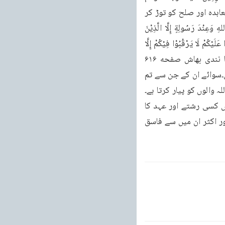
وَخُذُوهُمْ وَاحْصُرُوهُمْ وَاقْعُدُوا لَهُمْ كُلَّ مَرْصَدٍ (التوبة : ۵) وہ وہی دشٹ ہیں جو دغا باز موقع پر معاہدہ اور صلح کو توڑ کر 
اسلام کا استیصال کرتے ہیں۔دیکھو کم بالا کے آگے فرماتا ہے۔كَيْفَ يَكُونُ لِلْمُشْرِكِينَ عَهْدُ عِنْدَ اللهِ وَعِنْدَ رَسُولِةٍ إِلَّا الَّذِيْنَ 
عُهَدْتُمْ عِنْدَ الْمَسْجِدِ الْحَرَامِ فَمَا اسْتَقَامُوالَكُمْ فَاسْتَقِيمُوَالَهُمْ إِنَّ اللَّهَ يُحِبُّ الْمُتَّقِينَ كَيْفَ وَإِن يَظْهَرُوا عَلَيْكُمْ لَا يَرْقُبُوْا فِيْكُمْ إِلَّا 
وَلَا ذِمَّةً يُرْضُونَكُمْ بِأَفْوَاهِهِمْ وَتَأبى قُلُوْبُهُمْ وَأَكْثَرُهُمْ فُسِقُوْنَ (التوبة: ۸،۷) اور پھر کہتا ہے ا دیا نندی بھاش صفحه ۶۱۶ 
صفحہ نمبر ۱۶۶۱ سے اللہ اور اس کا رسول ان مشرکین کے عہد کی کیونکر رعایت کر سکتے ہیں۔سوائے ان کے جن سے تم 
 والوں کو پیار کرتا ہے۔
کیونکر ! ( ان کے عہد کی رعایت ہو سکتی ہے ) اور اگر وہ تم پر غالب آویں تو تمہارے حق میں کسی رشتے اور عہد کا 
لحاظ اور نگہداشت نہیں کرتے۔منہ سے تو تمہیں خوش کریں گے پر جیون میں ان کے انکار ہے اور اکثر ان میں سے فاسق 