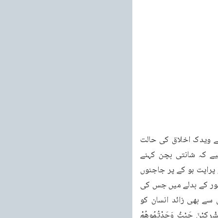
تصدیق براہین احمد به ۴۶ سے پرتھوی پر گرا کر اپنے سمٹی میں لاویں ہیں۔اب نہایت غور سے ویدک اخلاق کی حالت 
سنیئے۔وید دشمنوں میں عداوت اور پھوٹ کرانے کی ترغیب دیتا ہے۔”سمجھاد بکش کو چاہیے کہ شانتی بچن کہنے 
ڈشٹوں کو ڈنڈ دینے اور شتروں کو پر سپر پھوٹ کرانے کی کرایا نوں سے نیتی کو آچھے پر کار پراپت ہو کے پر جاجنوں 
کی دکھ کونت دور کرنے کے لئے اڈم کرے۔اچھا میں آپ کے کانشنس پر چھوڑتا ہوں۔ایک ایسے جانور کے بدلے میں جس کی 
جنس کی تکلیف دینے میں آپ کے کا شتکار کمی نہیں کرتے۔آپ ہی کس قدر منصو بے امکان سے بھی زائد انسان کو 
ایذارسانی کے باندھ رہے ہیں جن مشرکوں کی نسبت آیات ذیل میں حکم ہوتا ہے۔فَاقْتُلُوا الْمُشْرِكِيْنَ حَيْثُ وَجَدْتُمُوهُمْ 