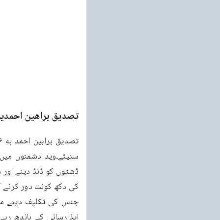
تصدیق براھین احمدیہ