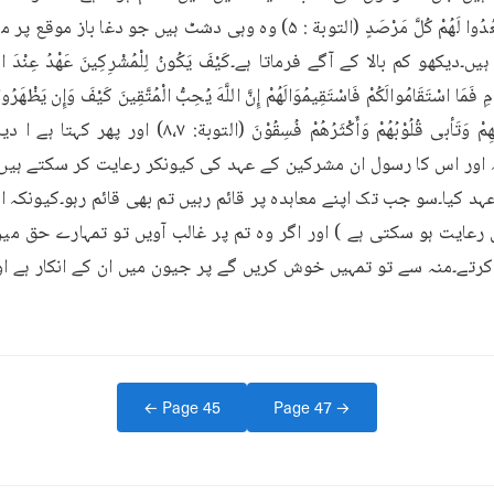
کیا۔سو جب تک اپنے معاہدہ پر قائم رہیں تم بھی قائم رہو۔کیونکہ اللہ
← Page
45
Page
47
→