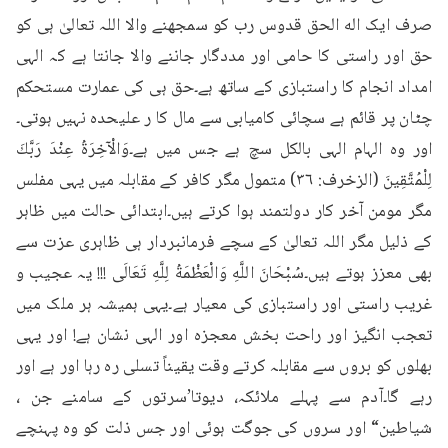
صرف ایک اله الحق قدوس رب کو سمجھنے والا اللہ تعالیٰ ہی کو 
حق اور راستی کا حامی اور مددگار جاننے والا جانتا ہے کہ الہی 
امداد انجام کا راستبازی کے ساتھ ہے۔حق ہی کی عمارت مستحکم 
چٹان پر قائم ہے سچائی کامیابی سے مال کا ر علیحدہ نہیں ہوتی۔
اور وہ الہام الہی بالکل سچ ہے جس میں ہے۔وَالْآخِرَةُ عِنْدَ رَبَّكَ 
لِلْمُتَّقِينَ (الزخرف: ٣٦) متمول مگر کافر کے مقابلہ میں یہی مفلس 
مگر مومن آخر کار دولتمند ہوا کرتے ہیں۔ابتدائی حالت میں ظاہر 
کے ذلیل مگر اللہ تعالیٰ کے سچے فرمانبردار ہی ظاہری عزت سے 
بھی معزز ہوتے ہیں۔سُبْحَانَ اللَّهِ وَالْعَظْمَةُ لِلَّهِ تَعَالَى !!! یہ عجیب و 
غریب راستی اور راستبازی کی معیار ہے۔یہی ہمیشہ ہر ملک میں 
تعجب انگیز اور راحت بخش معجزہ اور الہی نشان ہے! اور یہی 
بھلوں کو بروں سے مقابلہ کرتے وقت یقیناً تسلی رہ رہا اور ہے اور 
رہے گا۔آدم سے پہلے ملائکہ، دیوتا’سرتوں کے سامنے جن ، 
شیاطین“ اور سروں کی جوگت ہوئی اور جس ذلت کو وہ پہنچے 