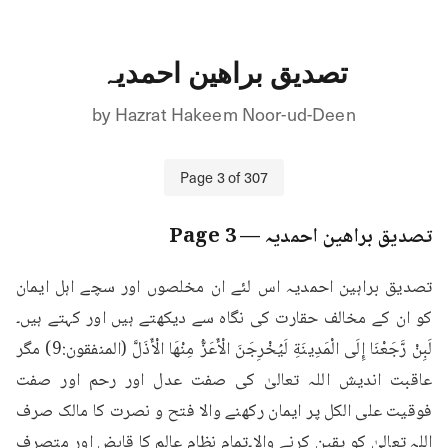
تصدیق براھین احمدیہ
by
Hazrat Hakeem Noor-ud-Deen
Page
3
of
307
تصدیق براھین احمدیہ
— Page
3
تصدیق براہین احمدیہ اس لئے ان مخلصوں اور سچے اہل ایمان 
کو ان کے مخالف حقارت کی نگاہ سے دیکھتے ہیں اور کہتے ہیں۔
لَبِنْ رَّجَعْنَا إِلَى الْمَدِينَةِ لَيُخْرِجَنَ الْأَعَزُّ مِنْهَا الْأَذَلَّ (المنفقون:9) مگر 
عاقبت اندیش اللہ تعالیٰ کی صفت عدل اور رحم اور صفت 
فوقیت علی الکل پر ایمان رکھنے والا فتح و نصرت کا مالک صرف 
اللہ تعالیٰ کو یقین کرنے والا۔تمام نظام عالم کا قابض اور متصرف 