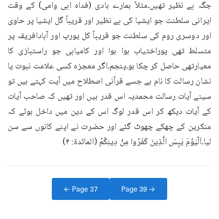
جگہ بے نظیر تھیں۔مثلاً ہمارے ہادی (فداہ ابی وامی) کے وقت 
ایرانی سلطنت جو ایشیا کی بے نظیر اور قریباً گل ایشیا پر حاوی 
اور دوسری روم کی سلطنت جو قریباً کل یورپ اور آبادافریقہ پر 
متسلط تھی پوراختیاب ہوا ہوا اور کامیابی جو راستبازی کا 
معیارتھی حاصل کر چکا ہو۔پنجم۔اگر معجزہ کسی علامت نبوت یا 
نشان رسالت کا نام ہے جسے قرآنی اصطلاح میں آیت کہتے ہیں تو 
سینے آیات رسالت محمدیہ اس قدر ہیں اور تھیں کہ صاحب آیات 
کے آیات دیکھ کر اس قدر لوگ اس کے دین میں داخل ہوئے کہ 
منکرین کے چھکے چھوٹ گئے اور حضرت نے اپنے کانوں سے سن 
لیا۔اَلْيَوْمَ يَبِسَ الَّذِينَ كَفَرُوا مِنْ دِينِكُمُ (المائدة: ۴)
← Page
37
Page
39
→