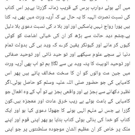
میں آئے ہوئے دوارب برس کے قریب زمانہ گزرتا ہے۔پر اس کتاب 
کی نسبت نصرت الہیہ کا یہ حال ہے کہ آریہ ورت میں بھی یہ کتا 
ہیں پورا رواج نہیں پاسکیں اور اور بلا د کی نسبت دعوی بلا دلیل 
ہے۔چشم دید حالت سے بڑھ کر ان کی خیالی اشاعت کو کوئی 
کیوں کر مانے اور کیونکر یقین کرے کہ وید ہی کی بدولت تمام 
دنیا نے سچے علوم سیکھے اور تو حید ذاتی اور توحید صفاتی 
اور توحید الوہیت کا پتہ وید ہی سے لگا!! ہم تو اب بھی آریہ ورت 
میں جین مت والوں کو ان کا سخت مخالف پاتے ہیں پھر اس 
کامیابی کی جو حضور صلی اللہ علیہ وسلم کو حاصل ہوئی۔اگر 
نظیر دکھانے سے بجز ہے اور واقعی بجز ہے تو آپ کے وہ افعال جو 
کامیابی کے باعث ہوئے بے ریب خرق عادت اور معجزہ ہیں۔کون 
گزرا ہے جس نے ملہم الہی ہونے کا جھوٹا دعوی کیا ہو اور ایک 
کتاب کو خدا کی بنائی ہوئی کتاب بتایا ہو پھر اپنی قوم اور اپنے 
ملک پر خاص کر ان عظیم الشان موجودہ سلطنتوں پر جو اپنی 