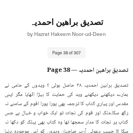
تصدیق براھین احمدیہ
by
Hazrat Hakeem Noor-ud-Deen
Page
38
of
307
تصدیق براھین احمدیہ
— Page
38
تصدیق براہین احمدیہ ۳۸ حاصل ہوئی ؟ ویدوں کے حامی نے 
ہمارے دیکھتے دیکھتے وید کی حمایت کا بیڑا اٹھایا مگر اپنی 
مقدس اور پیاری کتاب کا ترجمہ بھی پورا پورا اقوم کے سامنے نہ 
رکھ سکا۔ملک اور قوم کی نجات تو ایک خواب و خیال ہے جس 
کتاب پر نجات کا مدار سمجھا تھا وہ کتاب بھی پبلک کو دکھا نہ 
سکا !!! حسب دعوئی آریہ صاحبان ویدوں کو اس موجودہ دنیا 