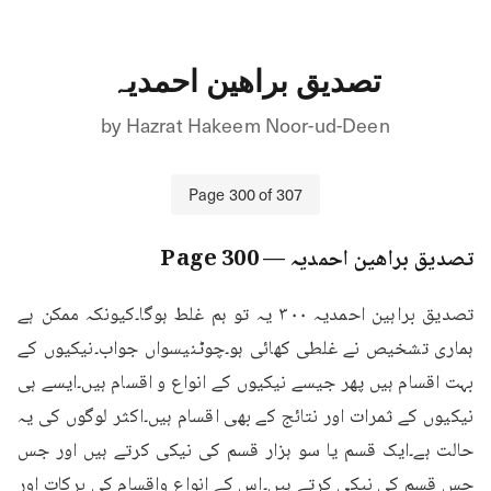
تصدیق براھین احمدیہ
by
Hazrat Hakeem Noor-ud-Deen
Page
300
of
307
تصدیق براھین احمدیہ
— Page
300
تصدیق براہین احمدیہ ۳۰۰ یہ تو ہم غلط ہوگا۔کیونکہ ممکن ہے 
ہماری تشخیص نے غلطی کھائی ہو۔چوٹنیسواں جواب۔نیکیوں کے 
بہت اقسام ہیں پھر جیسے نیکیوں کے انواع و اقسام ہیں۔ایسے ہی 
نیکیوں کے ثمرات اور نتائج کے بھی اقسام ہیں۔اکثر لوگوں کی یہ 
حالت ہے۔ایک قسم یا سو ہزار قسم کی نیکی کرتے ہیں اور جس 
جس قسم کی نیکی کرتے ہیں۔اس کے انواع واقسام کی برکات اور 