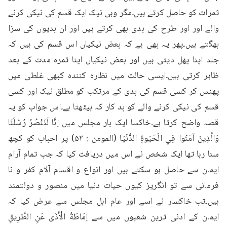
ثمرات کو حاصل کرتے ہیں۔مگر وہی نیک ایک قسم کی نیکی کرنے 
والے اور اور طرح کی بدی بھی کرتے ہیں اور ان بدیوں کی سزا 
بھگتے ہیں۔پھر یہ بھی ہے کہ بعض نیکیاں اس قسم کی ہیں کہ 
جلد اپنا پھل دیتی ہیں اور بعض نیکیاں اپنا ثمرہ مدت کے بعد 
ظاہر کرتی ہیں۔ایسی حالت میں نظارہ کنندہ کبھی غلطی میں 
پھنس کر کسی قسم کی بدی کے مرتکب کو مطلق نیک اور کسی 
قسم کی نیکی کرنے والے کو بد کار کہ بیٹھتا ہے۔اس جواب کو یہ 
قصہ واضح کرتا ہے۔خاکسا ایک بار مجلس میں اِنَّا لَنَنْصُرُ رُسُلَنَا 
وَالَّذِينَ آمَنُوا فِي الْحَيَوةِ الدُّنْيَا (المومن : ۵۲) پر احباب کو کچھ 
سنا رہا تھا ایک شخص نے اس میں دریافت کیا کہ جب تمام آرام 
ایمان سے حاصل ہو سکتے ہیں اور انواع و اقسام آلام کفر و نا 
فرمانی سے تو انگریز کیوں حیات دنیا میں منصور و دولتمند 
ہیں۔تب خاکسار نے اسے اور عام اہل مجلس سے عرض کیا کہ 
ایمان کے ادنی ترین شعبوں میں سے اِمَاطَةُ الْأَذَى عَنِ الطَّرِيقِ 